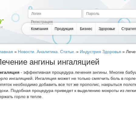
Регистрация
Компания
Продукция
Бизнес
Здоровье
Стратег
лавная
»
Новости. Аналитика. Статьи.
»
Индустрия Здоровья
»
Лече
Лечение ангины ингаляцией
нгаляция
- эффективная процедура лечения ангины. Многие бабу
орло ингаляцией. Ингаляция может не только смягчить боль в горле 
ипяток необходимо добавить все тот же прополис, накрыться поло
дохи. Подобная процедура приведет к выделению мокроты из легк
ержать горло в тепле.