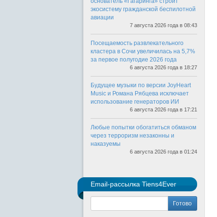
основатель «Гагаринга» строит
экосистему гражданской беспилотной
авиации
7 августа 2026 года в 08:43
Посещаемость развлекательного
кластера в Сочи увеличилась на 5,7%
за первое полугодие 2026 года
6 августа 2026 года в 18:27
Будущее музыки по версии JoyHeart
Music и Романа Рябцева исключает
использование генераторов ИИ
6 августа 2026 года в 17:21
Любые попытки обогатиться обманом
через терроризм незаконны и
наказуемы
6 августа 2026 года в 01:24
Email-рассылка Tiens4Ever
Готово