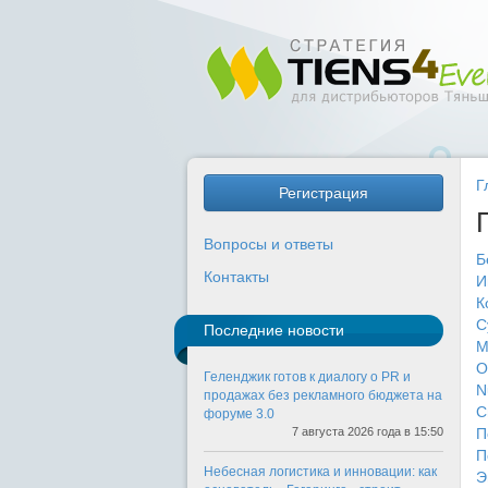
Г
Регистрация
Вопросы и ответы
Б
Контакты
И
К
С
Последние новости
М
О
Геленджик готов к диалогу о PR и
N
продажах без рекламного бюджета на
С
форуме 3.0
7 августа 2026 года в 15:50
П
П
Небесная логистика и инновации: как
Э