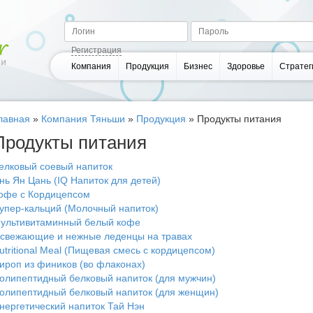
Регистрация
Компания
Продукция
Бизнес
Здоровье
Стратег
лавная
»
Компания Тяньши
»
Продукция
»
Продукты питания
Продукты питания
елковый соевый напиток
нь Ян Цань (IQ Напиток для детей)
офе с Кордицепсом
упер-кальций (Молочный напиток)
ультивитаминный белый кофе
свежающие и нежные леденцы на травах
utritional Meal (Пищевая смесь с кордицепсом)
ироп из фиников (во флаконах)
олипептидный белковый напиток (для мужчин)
олипептидный белковый напиток (для женщин)
нергетический напиток Тай Нэн