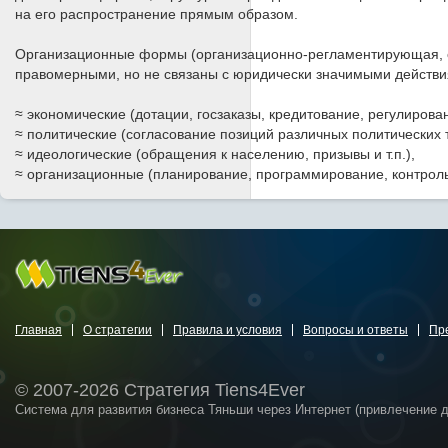
на его распространение прямым образом.
Организационные формы (организационно-регламентирующая, о
правомерными, но не связаны с юридически значимыми действи
≈ экономические (дотации, госзаказы, кредитование, регулирован
≈ политические (согласование позиций различных политических 
≈ идеологические (обращения к населению, призывы и т.п.),
≈ организационные (планирование, программирование, контроль 
Главная
О стратегии
Правила и условия
Вопросы и ответы
Пр
© 2007-2026 Стратегия Tiens4Ever
Система для развития бизнеса Тяньши через Интернет (привлечение 