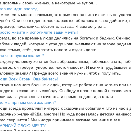
е довольны своей жизнью, а некоторые живут оч…
лавное идти вперед…
 меня есть много знакомых, которые говорят, что их жизнь не удалас
удьба. Они все в один голос стараются обжаловать свое действие, 
арактер, начальника, обстоятельства... Я вам хочу ра…
росто живите и исполняйте ваши мечты!
сегда, во все времена люди делились на богатых и бедных. Сейчас 
абочих людей, которые с утра до ночи вкалывают на заводе ради 
вою семью, себя, заплатить налоги и отдать долги.…
ля чего нужны знания?
аждому человеку хочется быть образованным, побольше знать, поб
елегок, он требует упорства, настойчивости. И всякий труд бывает 
еловеку знания? Прежде всего знания нужны, чтобы получить…
юди Всех Стран! Ошибайтесь!
егодня намного больше людей, которые работают на кого-то или на
недрить в свою жизнь свободу. Свободу в плане полной независимо
вои силы, умственные качества и время на деньги, а стали…
де мы прячем свои желания?
юди всегда проявляют интерес к сказочным событиям!Кто из нас в 
казочных желаний?Да, многие! Но куда подевалась детская наивност
удо свершится? Мы иногда принимаем важные решения и зая…
АРИСУЙ СВОЮ МЕЧТУ