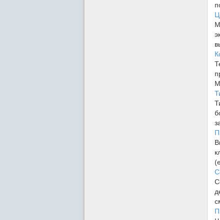
п
Ц
М
э
в
К
Т
п
М
Т
Т
б
з
П
В
к
(
С
С
д
с
П