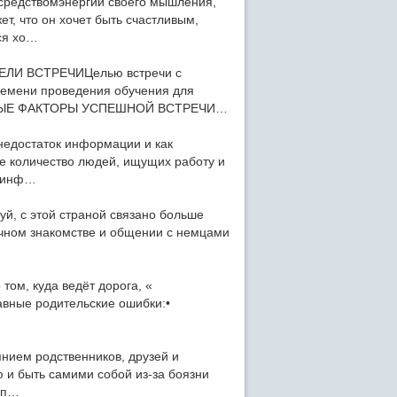
редствомэнергии своего мышления,
, что он хочет быть счастливым,
ся хо…
И ВСТРЕЧИЦелью встречи с
ремени проведения обучения для
ОДИМЫЕ ФАКТОРЫ УСПЕШНОЙ ВСТРЕЧИ…
недостаток информации и как
е количество людей, ищущих работу и
й инф…
уй, с этой страной связано больше
ичном знакомстве и общении с немцами
том, куда ведёт дорога, «
вные родительские ошибки:•
нием родственников, друзей и
ю и быть самими собой из-за боязни
суп…