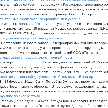
аможенный союз России, Белоруссии и Казахстана. Таможенное ре
оюзаЕсли попасть на этот семинар, то с легкостью для своего се
юансах и тонкостях провоза через границы России, Белорусс…
лектронные торги: правила организации и участия
ниманию компаний и бизнесменов, участвующих в размещении зака
униципальных нужд. 28 января в г.Москве состоится семинар П
ЛЮСЫ И МИНУСЫ Цель семинара: ознакомить сотрудников компа
ридические процессуальные действия
. Составление искового заявления в Арбитражный суд Нижегородск
 ООО «Торгсин» за аренду и электроэнергии по договору аренды н
аявление об увеличении исковых требований ООО «Торгсин»…
огласование о предоставлении медной пары
иректору ______________ Телекоммуникационной сетиФИОУважае
спользование свободной медной телефонной пары по адресу г. ___
ужд голосовой и интернет-связи (по технологии xDSL со скоростью
кспертиза проектной документации. Строительный надзор
4 - 15 февраля 2011г., Санкт-ПетербургЭкспертиза проектной док
адзорПрофильная конференцияВ программе:Государственная эксп
окументации объектов капитального строительства и результатов 
бучение по охране труда
нформация по обучению охране труда носит справочный характер 
етодической помощи работодателям, руководящим работникам и с