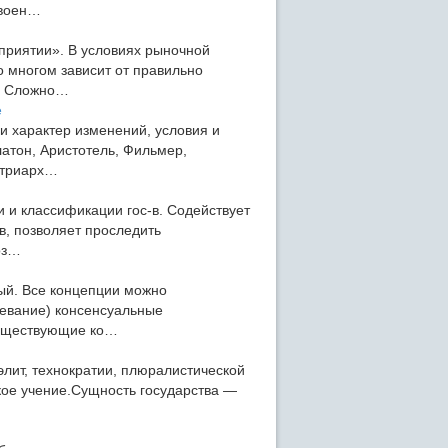
своен…
риятии». В условиях рыночной
о многом зависит от правильно
и. Сложно…
е
 характер изменений, условия и
латон, Аристотель, Фильмер,
патриарх…
и и классификации гос-в. Содействует
в, позволяет проследить
оз…
ый. Все концепции можно
оевание) консенсуальные
 существующие ко…
элит, технократии, плюралистической
ское учение.Сущность государства —