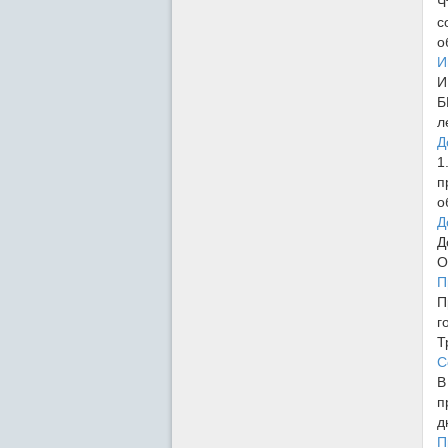
Ч
с
о
И
И
Б
л
Д
1
п
о
Д
Д
О
П
П
г
Т
С
В
п
д
П