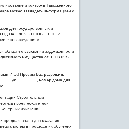
гулирование и контроль Таможенного
минара можно завладеть информацией о
зов для государственных и
ЕРЕХОД НА ЭЛЕКТРОННЫЕ ТОРГИ:
нии с нововведениям…
ой области о взыскании задолженности
едвижимого имущества от 01.03.09г2.
мый И.О.! Просим Вас разрешить
____, ул. ________, номер дома для
 не…
ументации.Строительный
ертиза проектно-сметной
инженерных изысканий,…
и предназначена для оказания
пециалистам в процессе их обучения