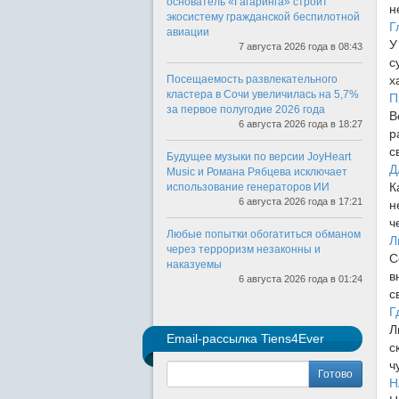
основатель «Гагаринга» строит
н
экосистему гражданской беспилотной
Г
авиации
У
7 августа 2026 года в 08:43
с
Посещаемость развлекательного
х
кластера в Сочи увеличилась на 5,7%
П
за первое полугодие 2026 года
В
6 августа 2026 года в 18:27
р
с
Будущее музыки по версии JoyHeart
Д
Music и Романа Рябцева исключает
К
использование генераторов ИИ
6 августа 2026 года в 17:21
н
ч
Любые попытки обогатиться обманом
Л
через терроризм незаконны и
С
наказуемы
в
6 августа 2026 года в 01:24
с
Г
Л
Email-рассылка Tiens4Ever
с
ч
Готово
Н