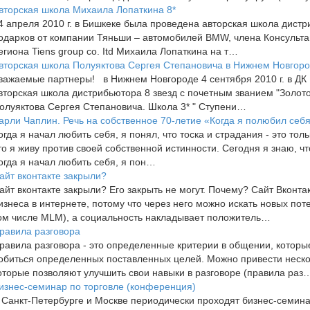
вторская школа Михаила Лопаткина 8*
4 апреля 2010 г. в Бишкеке была проведена авторская школа дистр
одарков от компании Тяньши – автомобилей BMW, члена Консульта
егиона Tiens group co. Itd Михаила Лопаткина на т…
вторская школа Полуяктова Сергея Степановича в Нижнем Новгор
важаемые партнеры! в Нижнем Новгороде 4 сентября 2010 г. в ДК Г
вторская школа дистрибьютора 8 звезд с почетным званием "Золот
олуяктова Сергея Степановича. Школа 3* " Ступени…
арли Чаплин. Речь на собственное 70-летие «Когда я полюбил себ
огда я начал любить себя, я понял, что тоска и страдания - это то
то я живу против своей собственной истинности. Сегодня я знаю, 
огда я начал любить себя, я пон…
айт вконтакте закрыли?
айт вконтакте закрыли? Его закрыть не могут. Почему? Сайт Вконта
изнеса в интернете, потому что через него можно искать новых пот
ом числе MLM), а социальность накладывает положитель…
равила разговора
равила разговора - это определенные критерии в общении, которые
обиться определенных поставленных целей. Можно привести неско
оторые позволяют улучшить свои навыки в разговоре (правила раз
изнес-семинар по торговле (конференция)
 Санкт-Петербурге и Москве периодически проходят бизнес-семин