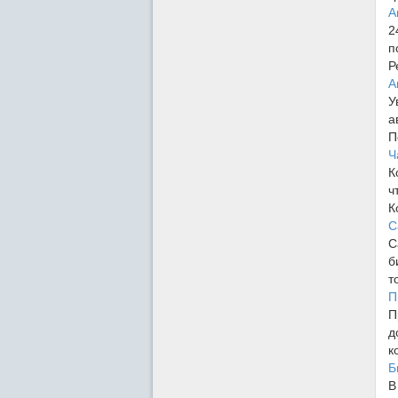
А
2
п
Р
А
У
а
П
Ч
К
ч
К
С
С
б
т
П
П
д
к
Б
В