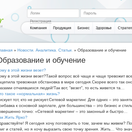
Регистрация
Компания
Продукция
Бизнес
Здоровье
Стратег
лавная
»
Новости. Аналитика. Статьи.
»
Образование и обучение
Образование и обучение
ому в этой жизни везет?
ому в этой жизни везет?Такой вопрос всё чаще и чаще тревожит все
ацепила тревожная обстановка в мире сегодня.Скорее всего так оно
лазами отчаявшихся людей!Так вот, "везет", то есть живется та…
то такое «нормальная» жизнь?
искует тот, кто не рискует.Сетевой маркетинг. Для одних – это заня
рибавка к основной зарплате, для большинства – это бизнес и стил
овершенно точно: «Сетевой маркетинг – это законный и быстро…
ак Жить Ярко?
дравствуйте! Я сегодня хочу поговорить о том, зачем мы живем? П
ниг и статей, но я хочу выразить свою точку зрения. Жить… Что зн