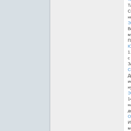
Т
С
н
Э
В
м
П
Ю
1
с
З
С
Д
и
н
Э
1
н
д
О
И
м