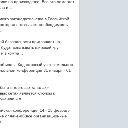
ке на производстве. Все это помогает
ила и…
вого законодательства в Российской
 которая показывает необходимость
…
й безопасности приглашает на
будет охватывать широкий круг
 и в компа…
 объекты. Кадастровый учет земельных
нальная конференция 31 января - 01
быта в торговых каналах»
овых сетях является ключом к
зучению и п…
ийская конференция 14 - 15 февраля
{не оплачено}(все организационные
ен…