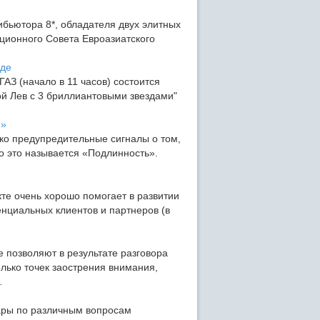
ибьютора 8*, обладателя двух элитных
ционного Совета Евроазиатского
оде
АЗ (начало в 11 часов) состоится
ой Лев с 3 бриллиантовыми звездами"
я»
лько предупредительные сигналы о том,
что это называется «Подлинность».
кте очень хорошо помогает в развитии
енциальных клиентов и партнеров (в
 позволяют в результате разговора
лько точек заострения внимания,
…
ары по различным вопросам