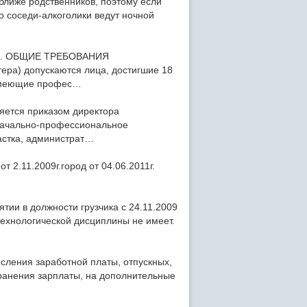
ближе родственников, поэтому если
о соседи-алкоголики ведут ночной
) 1. ОБЩИЕ ТРЕБОВАНИЯ
ера) допускаются лица, достигшие 18
 имеющие профес…
яется приказом директора
 начально-профессиональное
астка, администрат…
 2.11.2009г.город от 04.06.2011г.
ии в должности грузчика с 24.11.2009
ехнологической дисциплины не имеет.
сления заработной платы, отпускных,
хранения зарплаты, на дополнительные