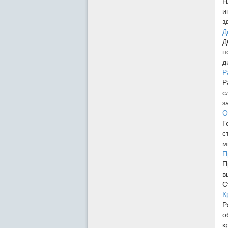
Н
и
з
Д
Д
п
д
Р
Р
с
з
О
Г
с
м
П
П
в
С
К
Р
о
к