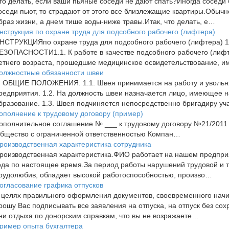
то делать, если ваши пьяные соседи не дают спать?Иногда соседи 
оседи пьют, то страдают от этого все близлежащие квартиры.Обычн
браз жизни, а днем тише воды-ниже травы.Итак, что делать, е…
нструкция по охране труда для подсобного рабочего (лифтера)
НСТРУКЦИЯпо охране труда для подсобного рабочего (лифтера
ЕЗОПАСНОСТИ1.1. К работе в качестве подсобного рабочего (лифт
етнего возраста, прошедшие медицинское освидетельствование,
олжностные обязанности швеи
. ОБЩИЕ ПОЛОЖЕНИЯ. 1.1. Швея принимается на работу и увольн
редприятия. 1.2. На должность швеи назначается лицо, имеющее
бразование. 1.3. Швея подчиняется непосредственно бригадиру уч
ополнение к трудовому договору (пример)
ополнительное соглашение № ___ к трудовому договору №21/2011 от
бщество с ограниченной ответственностью Компан…
роизводственная характеристика сотрудника
роизводственная характеристика.ФИО работает на нашем предприят
ода по настоящее время.За период работы нарушений трудовой и т
рудолюбив, обладает высокой работоспособностью, произво…
огласование графика отпусков
 целях правильного оформления документов, своевременного начи
рошу Вас подписывать все заявления на отпуска, на отпуск без со
ни отдыха по донорским справкам, что вы не возражаете…
ример опыта бухгалтера