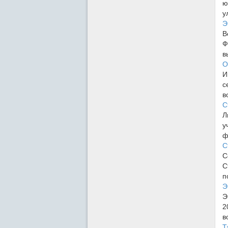
ю
у
Э
В
Ф
в
О
И
с
в
С
Л
у
ф
С
С
С
п
Э
Э
2
в
Т