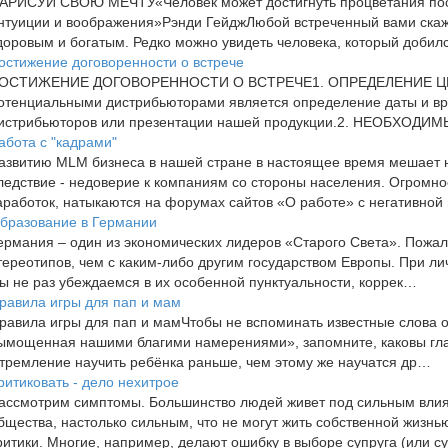
АРИСУЙ СВОЮ МЕЧТУ«Человек может достигнуть процветания пос
нтуиции и воображения»Рэнди ГейджЛюбой встреченный вами скажет
доровым и богатым. Редко можно увидеть человека, который добил
остижение договоренности о встрече
ОСТИЖЕНИЕ ДОГОВОРЕННОСТИ О ВСТРЕЧЕ1. ОПРЕДЕЛЕНИЕ ЦЕЛ
отенциальными дистрибьюторами является определение даты и в
истрибьюторов или презентации нашей продукции.2. НЕОБХ
абота с "кадрами"
азвитию MLM бизнеса в нашей стране в настоящее время мешает 
ледствие - недоверие к компаниям со стороны населения. Огромно
аработок, натыкаются на форумах сайтов «О работе» с негативно
бразование в Германии
ермания – один из экономических лидеров «Старого Света». Пожал
тереотипов, чем с каким-либо другим государством Европы. При л
ы не раз убеждаемся в их особенной пунктуальности, коррек…
равила игры для пап и мам
равила игры для пап и мамЧтобы не вспоминать известные слова о 
ымощенная нашими благими намерениями», запомните, каковы гла
тремление научить ребёнка раньше, чем этому же научатся др…
ритиковать - дело нехитрое
ассмотрим симптомы. Большинство людей живет под сильным влия
бщества, настолько сильным, что не могут жить собственной жизнь
ритики. Многие, например, делают ошибку в выборе супруга (или 