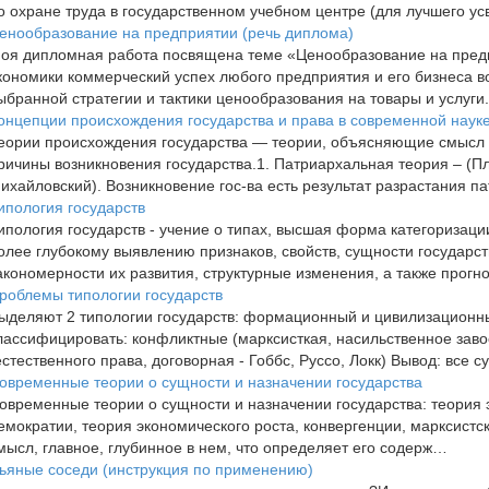
о охране труда в государственном учебном центре (для лучшего у
енообразование на предприятии (речь диплома)
оя дипломная работа посвящена теме «Ценообразование на предп
кономики коммерческий успех любого предприятия и его бизнеса в
ыбранной стратегии и тактики ценообразования на товары и услуг
онцепции происхождения государства и права в современной наук
еории происхождения государства — теории, объясняющие смысл и
ричины возникновения государства.1. Патриархальная теория – (П
ихайловский). Возникновение гос-ва есть результат разрастания 
ипология государств
ипология государств - учение о типах, высшая форма категоризаци
олее глубокому выявлению признаков, свойств, сущности государст
акономерности их развития, структурные изменения, а также прогн
роблемы типологии государств
ыделяют 2 типологии государств: формационный и цивилизационн
лассифицировать: конфликтные (марксисткая, насильственное зав
естественного права, договорная - Гоббс, Руссо, Локк) Вывод: все
овременные теории о сущности и назначении государства
овременные теории о сущности и назначении государства: теория 
емократии, теория экономического роста, конвергенции, марксист
мысл, главное, глубинное в нем, что определяет его содерж…
ьяные соседи (инструкция по применению)