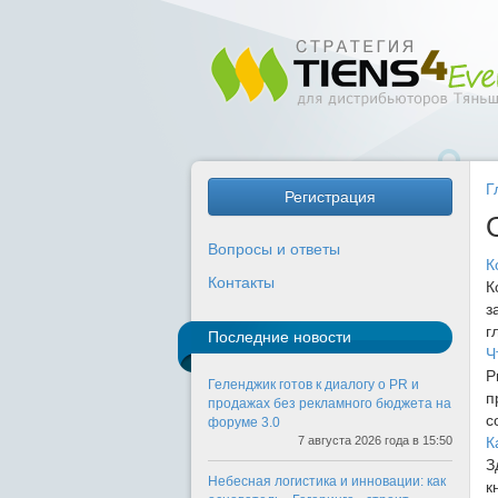
Г
Регистрация
Вопросы и ответы
К
Контакты
К
з
г
Последние новости
Ч
Р
Геленджик готов к диалогу о PR и
п
продажах без рекламного бюджета на
с
форуме 3.0
7 августа 2026 года в 15:50
К
З
Небесная логистика и инновации: как
к