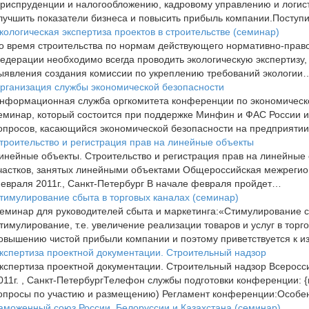
риспруденции и налогообложению, кадровому управлению и логисти
лучшить показатели бизнеса и повысить прибыль компании.Поступ
кологическая экспертиза проектов в строительстве (семинар)
о время строительства по нормам действующего нормативно-право
едерации необходимо всегда проводить экологическую экспертизу,
ыявления создания комиссии по укреплению требований экологии
рганизация службы экономической безопасности
нформационная служба оргкомитета конференции по экономическо
еминар, который состоится при поддержке Минфин и ФАС России и 
опросов, касающийся экономической безопасности на предприятии
троительство и регистрация прав на линейные объекты
инейные объекты. Строительство и регистрация прав на линейные
частков, занятых линейными объектами Общероссийская межрегио
евраля 2011г., Санкт-Петербург В начале февраля пройдет…
тимулирование сбыта в торговых каналах (семинар)
еминар для руководителей сбыта и маркетинга:«Стимулирование с
тимулирование, т.е. увеличение реализации товаров и услуг в торг
овышению чистой прибыли компании и поэтому приветствуется к и
кспертиза проектной документации. Строительный надзор
кспертиза проектной документации. Строительный надзор Всеросс
011г. , Санкт-ПетербургТелефон службы подготовки конференции: 
опросы по участию и размещению) Регламент конференции:Особ
аможенный союз России, Белоруссии и Казахстана (семинар)