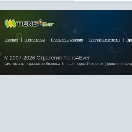
Главная
О стратегии
Правила и условия
Вопросы и ответы
Пр
© 2007-2026 Стратегия Tiens4Ever
Система для развития бизнеса Тяньши через Интернет (привлечение 