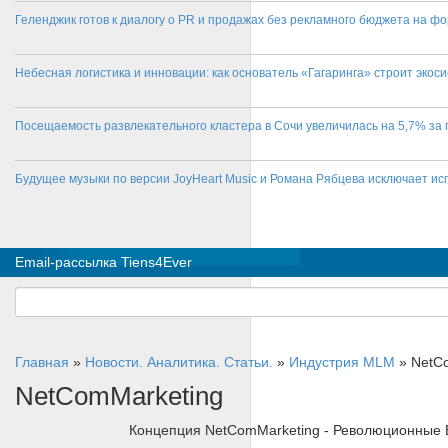
Геленджик готов к диалогу о PR и продажах без рекламного бюджета на фо
Небесная логистика и инновации: как основатель «Гагаринга» строит эко
Посещаемость развлекательного кластера в Сочи увеличилась на 5,7% за 
Будущее музыки по версии JoyHeart Music и Романа Рябцева исключает и
Email-рассылка Tiens4Ever
Главная
»
Новости. Аналитика. Статьи.
»
Индустрия MLM
»
NetC
NetComMarketing
Концепция NetComMarketing - Революционные 