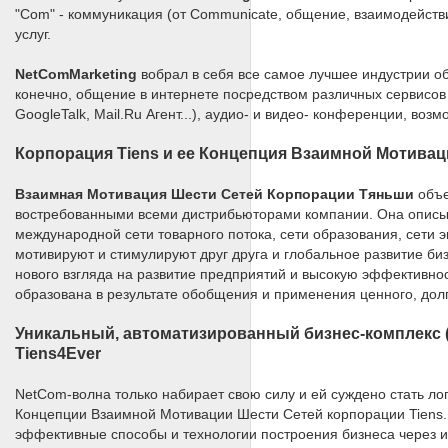
"Com" - коммуникация (от Communicate, общение, взаимодействие
услуг.
NetComMarketing
вобрал в себя все самое лучшее индустрии об
конечно, общение в интернете посредством различных сервисов 
GoogleTalk, Mail.Ru Агент...), аудио- и видео- конференции, во
Корпорация Tiens и ее Концепция Взаимной Мотивац
Взаимная Мотивация Шести Сетей Корпорации Тяньши
объе
востребованными всеми дистрибьюторами компании. Она описыв
международной сети товарного потока, сети образования, сети 
мотивируют и стимулируют друг друга и глобальное развитие б
нового взгляда на развитие предприятий и высокую эффективно
образована в результате обобщения и применения ценного, дол
Уникальный, автоматизированный бизнес-комплекс 
Tiens4Ever
NetCom-волна только набирает свою силу и ей суждено стать л
Концепции Взаимной Мотивации Шести Сетей корпорации Tiens. 
эффективные способы и технологии построения бизнеса через и