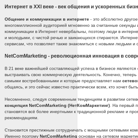
Интернет в XXI веке - век общения и ускоренных би
Общение и коммуникации в интернете
- это абсолютно друго
многомиллионной аудиторией мгновенно за считанные секунды и
коммуникации в Интернет невербальны, поэтому люди в интерн
и молодыми, с чистой речью и заикающихся стираются. Интерне
сервисам, что позволяет также знакомиться с новыми людьми и 
NetComMarketing - революционная инновация в совр
В 21 веке важнейшей составляющей успеха в бизнесе являются
выстраивать свою коммерческую деятельность. Конечно, теперь 
самыми востребованными и которые предоставляет нам
сетево
общаясь, и это сейчас известно практически всем, кто хочет быт
Несомненно, следуя современным тенденциям в развитии сетев
концепция NetComMarketing (НетКомМаркетинг)
. На первый 
становятся всё более инертными к традиционной рекламе и про
рекомендациям.
Становится престижным сотрудничать с мощными сетевыми ком
Именно поэтому
NetComMarketing
основан на сетевом маркетин