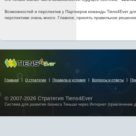
Возможностей и перспектив у Партнеров команды Tiens4Ever для
перспективе очень много. Главное, принять правильное решение,
Главная
О стратегии
Правила и условия
Вопросы и ответы
Пр
© 2007-2026 Стратегия Tiens4Ever
Система для развития бизнеса Тяньши через Интернет (привлечение 