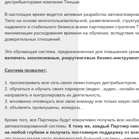
дистрибьюторами компании Тяньши.
В настоящее время ведется активная разработка автоматизиров
Tiens на основе многопользовательской, разветвленной, струк
надежного и стабильного бизнеса всеми партнерами стратегии T
минимизации расходования времени на обучение, вследствие че
доверительных отношений.
Это обучающая система, предназначенная для повышения уров
включать эксклюзивные, рекрутинговые бизнес-инструмент
Система позволит:
1. просматривать всю сеть своих нижестоящих дистрибьюторов,
2. обучаться и обучать своих парнеров (видео-, аудио-, онлайн-
направлять и контролировать их деятельность,
3. мгновенно оповещать всю свою команду или только какую-либ
4. объявлять промоушены, конкурсы...
Кроме того, все Партнеры будут оперативно получать всю нео
автоматизированной системы.
К тому же, каждый Партнер см
на любой глубине и получать постоянную поддержку от вс
это только малая часть возможностей будущей системы -
систем