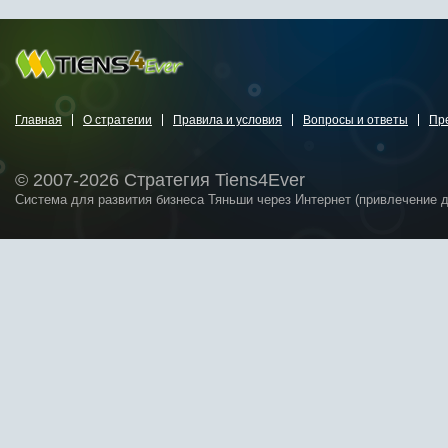
Главная
О стратегии
Правила и условия
Вопросы и ответы
Пр
© 2007-2026 Стратегия Tiens4Ever
Система для развития бизнеса Тяньши через Интернет (привлечение 