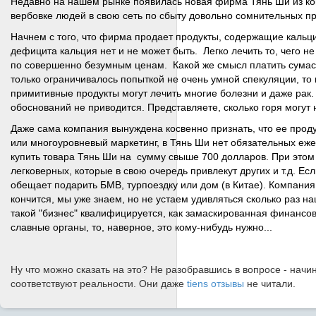
Недавно на нашем рынке появилась новая фирма Тянь Ши из к
вербовке людей в свою сеть по сбыту довольно сомнительных пр
Начнем с того, что фирма продает продукты, содержащие кальци
дефицита кальция нет и не может быть. Легко лечить то, чего н
по совершенно безумным ценам. Какой же смысл платить сумас
только ограничивалось попыткой не очень умной спекуляции, то
примитивные продукты могут лечить многие болезни и даже рак.
обоснований не приводится. Представляете, сколько горя могут
Даже сама компания вынуждена косвенно признать, что ее прод
или многоуровневый маркетинг, в Тянь Ши нет обязательных е
купить товара Тянь Ши на сумму свыше 700 долларов. При этом 
легковерных, которые в свою очередь привлекут других и т.д. 
обещает подарить БМВ, турпоездку или дом (в Китае). Компани
кончится, мы уже знаем, но не устаем удивляться сколько раз н
такой "бизнес" квалифицируется, как замаскированная финансо
славные органы, то, наверное, это кому-нибудь нужно...
Ну что можно сказать на это? Не разобравшись в вопросе - начи
соответствуют реальности. Они даже
tiens отзывы
не читали.