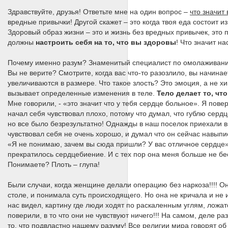
Здравствуйте, друзья! Ответьте мне на один вопрос –
что значит
вредные привычки! Другой скажет – это когда твоя еда состоит и
Здоровый образ жизни – это и жизнь без вредных привычек, это
должны
настроить себя на то, что вы здоровы
! Что значит н
Почему именно разум? Знаменитый специалист по омолаживани
Вы не верите? Смотрите, когда вас что-то разозлило, вы начина
увеличиваются в размере. Что такое злость? Это эмоция, а не 
вызывает определенные изменения в теле.
Тело делает то, чт
Мне говорили, - «это значит что у тебя сердце больное». Я пов
начал себя чувствовал плохо, потому что думал, что гублю сердц
но все было безрезультатно! Однажды в наш поселок приехали в
чувствовал себя не очень хорошо, и думал что он сейчас навыпи
«Я не понимаю, зачем вы сюда пришли? У вас отличное сердце».
прекратилось сердцебиение. И с тех пор она меня больше не бес
Понимаете? Плоть – глупа!
Были случаи, когда женщине делали операцию без наркоза!!!! Он
столе, и понимала суть происходящего. Но она не кричала и не 
нас видел, картину где люди ходят по раскаленным углям, ложат
поверили, в то что они не чувствуют ничего!!! На самом, деле р
то, что подвластно нашему разуму! Все религии мира говорят об