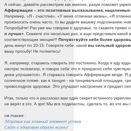
А сейчас, давайте рассмотрим как именно, разум поможет укре
Аффирмации – это позитивные высказывания, нацеленные н
Например, «Я - счастлив», «У меня отличная жизнь», «Я отлично
произносить очень часто, то вы дадите вашему подсознанию нову
Попробуйте! Раз уже мы говорим о здоровье, то скажите прямо с
и лучше»
. Скажите это несколько раз, и еще представьте какой
соответствующие эмоции!!!
Почувствуйте себя более здоров
день минут по 10-15. Говорите себе, какой
вы сильный здоровы
вашу просьбу! Не полнитесь!
Я, например, стараюсь говорить это постоянно. Когда я иду куда-
смотрю телевизор, я говорю себе что я прекрасно себя чувствую
днем улучшается». Я стараюсь говорить Аффирмации везде. Я да
солнечном пляже, как я танцую - на танцевальной площадке, ср
превосходное здоровье. Это улучшает настроение и предает си
Итак, только что я рассказал вам один секрет истинного укрепле
не верят в это. А зря! Мы все подвластны, сделать то, во что мы
см.также :
Здоровье как главный элемент успеха
Сайт о здоровом образе жизни!