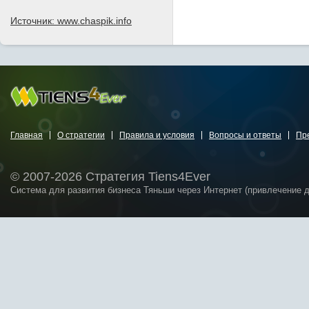
Источник: www.chaspik.info
Главная
О стратегии
Правила и условия
Вопросы и ответы
Пр
© 2007-2026 Стратегия Tiens4Ever
Система для развития бизнеса Тяньши через Интернет (привлечение 