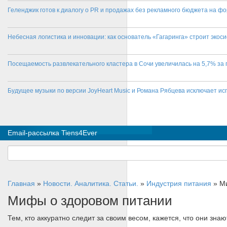
Геленджик готов к диалогу о PR и продажах без рекламного бюджета на фо
Небесная логистика и инновации: как основатель «Гагаринга» строит эко
Посещаемость развлекательного кластера в Сочи увеличилась на 5,7% за 
Будущее музыки по версии JoyHeart Music и Романа Рябцева исключает и
Email-рассылка Tiens4Ever
Главная
»
Новости. Аналитика. Статьи.
»
Индустрия питания
»
М
Мифы о здоровом питании
Тем, кто аккуратно следит за своим весом, кажется, что они зна