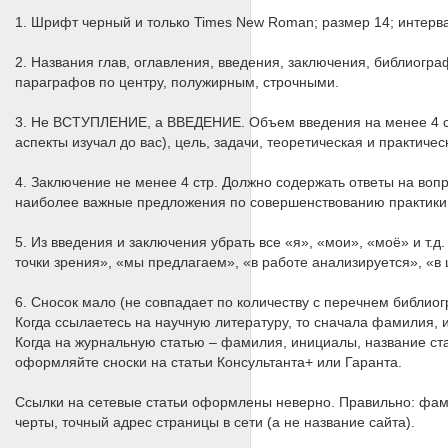
1. Шрифт черный и только Times New Roman; размер 14; интервал
2. Названия глав, оглавления, введения, заключения, библиогр
параграфов по центру, полужирным, строчными.
3. Не ВСТУПЛЕНИЕ, а ВВЕДЕНИЕ. Объем введения на менее 4 стр.
аспекты изучал до вас), цель, задачи, теоретическая и практиче
4. Заключение не менее 4 стр. Должно содержать ответы на воп
наиболее важные предложения по совершенствованию практики
5. Из введения и заключения убрать все «я», «мои», «моё» и т.
точки зрения», «мы предлагаем», «в работе анализируется», «в 
6. Сносок мало (не совпадает по количеству с перечнем библи
Когда ссылаетесь на научную литературу, то сначала фамилия, и
Когда на журнальную статью – фамилия, инициалы, название стат
оформляйте сноски на статьи Консультанта+ или Гаранта.
Ссылки на сетевые статьи оформлены неверно. Правильно: фамил
черты, точный адрес страницы в сети (а не название сайта).