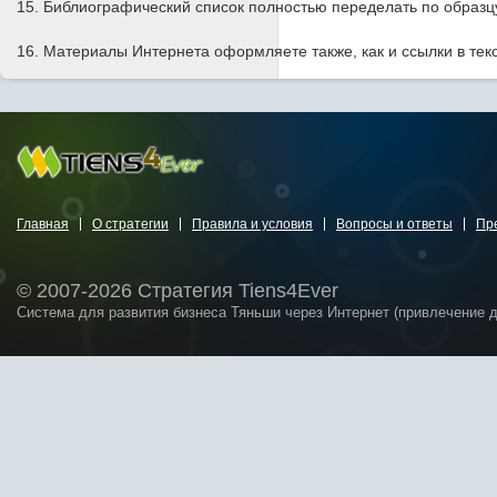
15. Библиографический список полностью переделать по образ
16. Материалы Интернета оформляете также, как и ссылки в текс
Главная
О стратегии
Правила и условия
Вопросы и ответы
Пр
© 2007-2026 Стратегия Tiens4Ever
Система для развития бизнеса Тяньши через Интернет (привлечение 