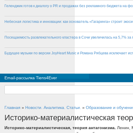
Геленджик готов к диалогу о PR и продажах без рекламного бюджета на фо
Небесная логистика и инновации: как основатель «Гагаринга» строит эко
Посещаемость развлекательного кластера в Сочи увеличилась на 5,7% за 
Будущее музыки по версии JoyHeart Music и Романа Рябцева исключает и
Email-рассылка Tiens4Ever
Главная
»
Новости. Аналитика. Статьи.
»
Образование и обучени
Историко-материалистическая тео
Историко-материалистическая, теория антагонизма.
Ленин, 