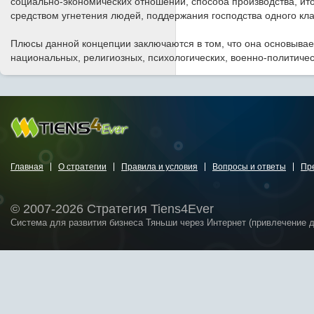
социально-экономических отношений, способа производства, ит
средством угнетения людей, поддержания господства одного кла
Плюсы данной концепции заключаются в том, что она основыва
национальных, религиозных, психологических, военно-политиче
Главная
О стратегии
Правила и условия
Вопросы и ответы
Пр
© 2007-2026 Стратегия Tiens4Ever
Система для развития бизнеса Тяньши через Интернет (привлечение 