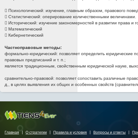
 Психологический: изучение, главным образом, правового пове
 Статистический: оперирование количественными величинами.
 Исторический: изучение закономерностей в развитии права и г
 Математический
 Кибернетический
Частноправовые методы:
формально-юридический: позволяет определить юридические пон
правовых предписаний и т. п.;
является традиционным, свойственным юридической науке, вых
сравнительно-правовой: позволяет сопоставить различные прав
д., в целях выявления их общих и особенных свойств (сравните
Главная
О стратегии
Правила и условия
Вопросы и ответы
Пр