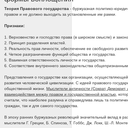
Теория Правового государства
- буржуазная политико-юридиче
правом и не должно выходить за установленные им рамки.
Признаки:
1. Верховенство и господство права (в широком смысле) и закона
2. Принцип разделения властей.
3. Реальность прав личности, обеспечение ее свободного развит
4. Четкое разграничение функций общества и государства.
5. Взаимная ответственность личности и государства.
6. Соответствие внутреннего законодательства общепризнанны
Представления о государстве как организации, осуществляющей
развития человеческой цивилизации. С идеей правового госуда
общественной жизни.
Мыслители античности (Сократ, Демокрит, 
взаимодействия между правом и государственной властью
, кот
считали, что наиболее разумна и справедлива лишь та политич
граждан, так и для самого государства.
В эпоху ранних буржуазных революций значительный вклад в ра
мыслители Г. Греции, Б. Спиноза, Т. Гоббс, Дж. Локк, Ш.-Л. Монт