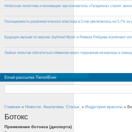
Небесная логистика и инновации: как основатель «Гагаринга» строит эко
Посещаемость развлекательного кластера в Сочи увеличилась на 5,7% за 
Будущее музыки по версии JoyHeart Music и Романа Рябцева исключает и
Любые попытки обогатиться обманом через терроризм незаконны и нака
Email-рассылка Tiens4Ever
Главная
»
Новости. Аналитика. Статьи.
»
Индустрия красоты
»
Бо
Ботокс
Применение ботокса (диспорта)