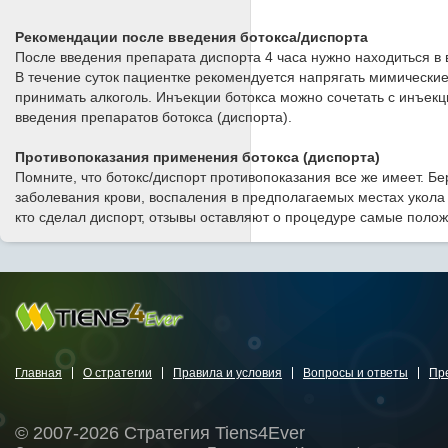
Рекомендации после введения ботокса/диспорта
После введения препарата диспорта 4 часа нужно находиться в 
В течение суток пациентке рекомендуется напрягать мимические
принимать алкоголь. Инъекции ботокса можно сочетать с инъек
введения препаратов ботокса (диспорта).
Противопоказания применения ботокса (диспорта)
Помните, что ботокс/диспорт противопоказания все же имеет. 
заболевания крови, воспаления в предполагаемых местах укола 
кто сделал диспорт, отзывы оставляют о процедуре самые поло
Главная
О стратегии
Правила и условия
Вопросы и ответы
Пр
© 2007-2026 Стратегия Tiens4Ever