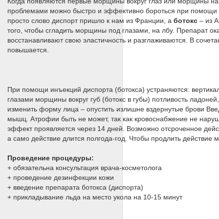
Когда появляются первые морщины вокруг глаз или морщины на 
проблемами можно быстро и эффективно бороться при помощи и
просто слово диспорт пришло к нам из Франции, а
ботокс
– из 
того, чтобы сгладить морщины под глазами, на лбу. Препарат 
восстанавливают свою эластичность и разглаживаются. В соче
повышается.
При помощи инъекций диспорта (ботокса) устраняются: вертика
глазами морщины вокруг губ (ботокс в губы) потливость ладоне
изменить форму лица – опустить излишне вздернутые брови Вве
мышц. Атрофии быть не может, так как кровоснабжение не нару
эффект проявляется через 14 дней. Возможно отсроченное дейс
а само действие длится полгода-год. Чтобы продлить действие мо
Проведение процедуры:
+ обязательна консультация врача-косметолога
+ проведение дезинфекции кожи
+ введение препарата ботокса (диспорта)
+ прикладывание льда на место укола на 10-15 минут