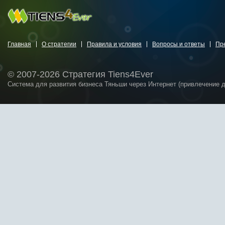
Главная
О стратегии
Правила и условия
Вопросы и ответы
Пр
© 2007-2026 Стратегия Tiens4Ever
Система для развития бизнеса Тяньши через Интернет (привлечение 