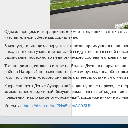
Однако, процесс интеграции школ имеет тенденцию затягиватьс
чувствительной сфере как социальная.
Зачастую, то, что декларируется как некое преимущество, напр
находит отклика у местных жителей ввиду того, что в своей пов
расписание, постоянство педагогического состава и открытый ди
Так, например, согласно статье на Яндекс.Дзен, планируется 
района Нагорный не разделяет оптимизм руководства обеих школ,
том, что учитель, которого они выбрали вчера, останется с ними 
Корреспондент Денис Суворов наблюдает уже не первую, не вто
комментариям родителей, безуспешные попытки объединения иду
поведения "назло маме отморожу уши", когда уже никакие аргуме
Источник:
https://dzen.ru/a/aPHst5somAC0l5UN