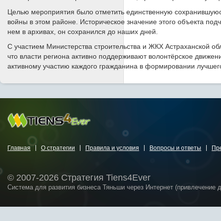
Целью мероприятия было отметить единственную сохранившуюс
войны в этом районе. Историческое значение этого объекта подч
нем в архивах, он сохранился до наших дней.
С участием Министерства строительства и ЖКХ Астраханской обл
что власти региона активно поддерживают волонтёрское движени
активному участию каждого гражданина в формировании лучшего
Главная
О стратегии
Правила и условия
Вопросы и ответы
Пр
© 2007-2026 Стратегия Tiens4Ever
Система для развития бизнеса Тяньши через Интернет (привлечение 