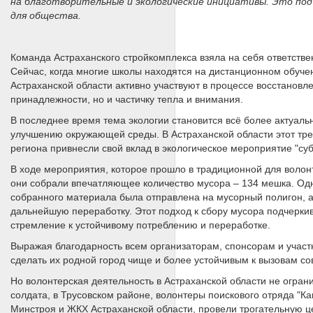
на благотворительные и экологические инициативы. Это по
для общества.
Команда Астраханского стройкомплекса взяла на себя ответств
Сейчас, когда многие школы находятся на дистанционном обуче
Астраханской области активно участвуют в процессе восстанов
принадлежности, но и частичку тепла и внимания.
В последнее время тема экологии становится всё более актуаль
улучшению окружающей среды. В Астраханской области этот тре
региона привнесли свой вклад в экологическое мероприятие "су
В ходе мероприятия, которое прошло в традиционной для волонте
они собрали впечатляющее количество мусора – 134 мешка. Одна
собранного материала была отправлена на мусорный полигон, а
дальнейшую переработку. Этот подход к сбору мусора подчеркив
стремление к устойчивому потреблению и переработке.
Выражая благодарность всем организаторам, спонсорам и участ
сделать их родной город чище и более устойчивым к вызовам с
Но волонтерская деятельность в Астраханской области не огран
солдата, в Трусовском районе, волонтеры поискового отряда "К
Минстроя и ЖКХ Астраханской области, провели трогательную ц