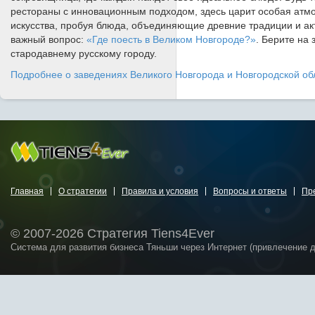
рестораны с инновационным подходом, здесь царит особая атмо
искусства, пробуя блюда, объединяющие древние традиции и ак
важный вопрос:
«Где поесть в Великом Новгороде?»
. Берите на
стародавнему русскому городу.
Подробнее о заведениях Великого Новгорода и Новгородской об
Главная
О стратегии
Правила и условия
Вопросы и ответы
Пр
© 2007-2026 Стратегия Tiens4Ever
Система для развития бизнеса Тяньши через Интернет (привлечение 