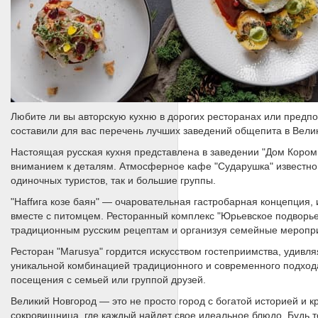
Любите ли вы авторскую кухню в дорогих ресторанах или пред
составили для вас перечень лучших заведений общепита в Вели
Настоящая русская кухня представлена в заведении "Дом Коро
вниманием к деталям. Атмосферное кафе "Сударушка" известно 
одиночных туристов, так и большие группы.
"Наffига козе баян" — очаровательная гастробарная концепция
вместе с питомцем. Ресторанный комплекс "Юрьевское подворье"
традиционным русским рецептам и организуя семейные меропр
Ресторан "Marusya" гордится искусством гостеприимства, удивл
уникальной комбинацией традиционного и современного подхода
посещения с семьей или группой друзей.
Великий Новгород — это не просто город с богатой историей и
сокровищница, где каждый найдет свое идеальное блюдо. Будь 