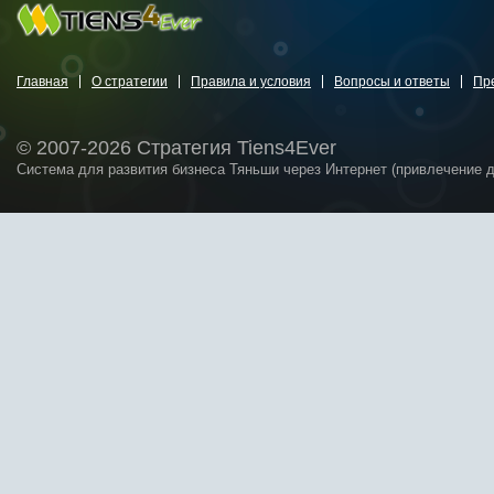
Главная
О стратегии
Правила и условия
Вопросы и ответы
Пр
© 2007-2026 Стратегия Tiens4Ever
Система для развития бизнеса Тяньши через Интернет (привлечение 