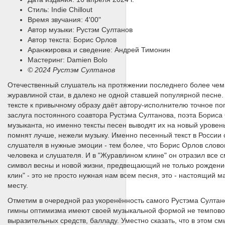
Стиль: Indie Chillout
Время звучания: 4'00"
Автор музыки: Рустэм Султанов
Автор текста: Борис Орлов
Аранжировка и сведение: Андрей Тимонин
Мастеринг: Damien Bolo
© 2024 Рустэм Султанов
Отечественный слушатель на протяжении последнего более чем п
журавлиной стаи, в далеко не одной ставшей популярной песне
тексте к привычному образу даёт автору-исполнителю точное по
заслуга постоянного соавтора Рустэма Султанова, поэта Бориса
музыканта, но именно тексты песен выводят их на новый уровен
помнят лучше, нежели музыку. Именно песенный текст в России
слушателя в нужные эмоции - тем более, что Борис Орлов слово
человека и слушателя. И в "Журавлином клине" он отразил все
символ весны и новой жизни, предвещающий не только рождение
клин" - это не просто нужная нам всем песня, это - настоящий 
месту.
Отметим в очередной раз укоренённость самого Рустэма Султано
гимны оптимизма имеют своей музыкальной формой не темповое
выразительных средств, балладу. Уместно сказать, что в этом 