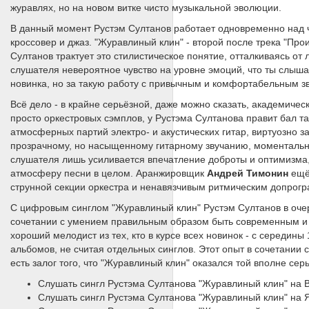
журавлях, но на новом витке чисто музыкальной эволюции.
В данный момент Рустэм Султанов работает одновременно над ч
кроссовер и джаз. "Журавлиный клин" - второй после трека "Про
Султанов трактует это стилистическое понятие, отталкиваясь о
слушателя невероятное чувство на уровне эмоций, что ты слышал
новинка, но за такую работу с привычным и комфортабельным з
Всё дело - в крайне серьёзной, даже можно сказать, академичес
просто оркестровых сэмплов, у Рустэма Султанова правит бал та
атмосферных партий электро- и акустических гитар, виртуозно 
прозрачному, но насыщенному гитарному звучанию, моментально
слушателя лишь усиливается впечатление доброты и оптимизма,
атмосферу песни в целом. Аранжировщик
Андрей Тимонин
ещё
струнной секции оркестра и ненавязчивым ритмическим допрог
С цифровым синглом "Журавлиный клин" Рустэм Султанов в очере
сочетании с умением правильным образом быть современным и в
хороший мелодист из тех, кто в курсе всех новинок - с середин
альбомов, не считая отдельных синглов. Этот опыт в сочетании 
есть залог того, что "Журавлиный клин" оказался той вполне сер
Слушать сингл Рустэма Султанова "Журавлиный клин" на 
Слушать сингл Рустэма Султанова "Журавлиный клин" на 