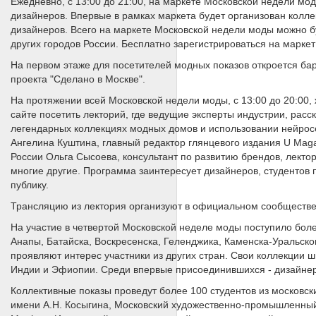
Ежедневно, с 13:00 до 21:00, на маркете Московской недели мо
дизайнеров. Впервые в рамках маркета будет организован коллек
дизайнеров. Всего на маркете Московской недели моды можно б
других городов России. Бесплатно зарегистрироваться на марке
На первом этаже для посетителей модных показов откроется бар
проекта "Сделано в Москве".
На протяжении всей Московской недели моды, с 13:00 до 20:00,
сайте посетить лекторий, где ведущие эксперты индустрии, расс
легендарных коллекциях модных домов и использовании нейрос
Ангелина Куштина, главный редактор глянцевого издания U Maga
России Ольга Сысоева, консультант по развитию брендов, лекто
многие другие. Программа заинтересует дизайнеров, студентов
публику.
Трансляцию из лектория организуют в официальном сообществе 
На участие в четвертой Московской неделе моды поступило более
Анапы, Батайска, Воскресенска, Геленджика, Каменска-Уральско
проявляют интерес участники из других стран. Свои коллекции 
Индии и Эфиопии. Среди впервые присоединившихся - дизайнер
Коллективные показы проведут более 100 студентов из московск
имени А.Н. Косыгина, Московский художественно-промышленный 