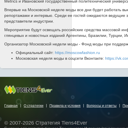
Metrics и Ивановский государственный политехнический универс
Впервые на Московской неделе моды все дни будет работать в
репортажами и интервью. Среди ее гостей ожидаются ведущие э
представители индустрии.
Мероприятие будут освещать российские средства массовой ин
глянцевых и новостных изданий Аргентины, Бразилии, Турции, И
Организатор Московской недели моды - Фонд моды при поддерж
Официальный сайт:
https://moscowfashion.ru
Московская неделя моды в соцсети Вконтакте:
https://vk.
Главная
О стратегии
Правила и условия
Вопросы и ответы
Пр
© 2007-2026 Стратегия Tiens4Ever