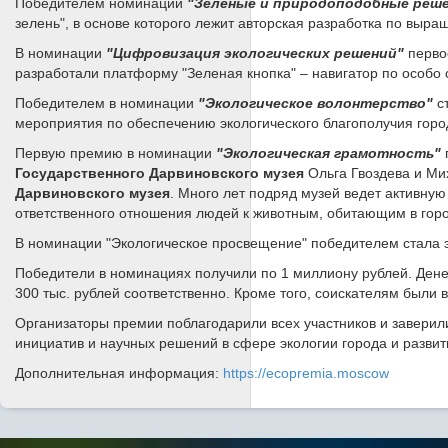
Победителем номинации
"
Зеленые и природоподобные реш
зелень", в основе которого лежит авторская разработка по выр
В номинации
"Цифровизация экологических решений"
первое
разработали платформу "Зеленая кнопка" – навигатор по особо
Победителем в номинации
"Экологическое волонтерство"
ст
мероприятия по обеспечению экологического благополучия горо
Первую премию в номинации
"Экологическая грамотность"
Государственного Дарвиновского музея
Ольга Гвоздева и М
Дарвиновского музея
. Много лет подряд музей ведет активну
ответственного отношения людей к животным, обитающим в город
В номинации "Экологическое просвещение" победителем стала э
Победители в номинациях получили по 1 миллиону рублей. Денежн
300 тыс. рублей соответственно. Кроме того, соискателям были 
Организаторы премии поблагодарили всех участников и заверил
инициатив и научных решений в сфере экологии города и развит
Дополнительная информация:
https://ecopremia.moscow