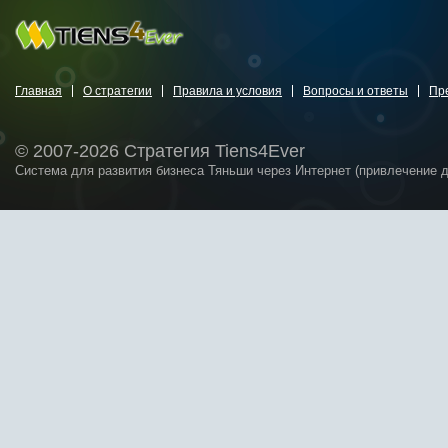
Главная
О стратегии
Правила и условия
Вопросы и ответы
Пр
© 2007-2026 Стратегия Tiens4Ever
Система для развития бизнеса Тяньши через Интернет (привлечение 