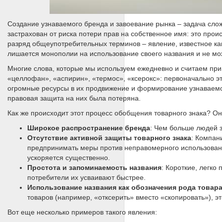
Создание узнаваемого бренда и завоевание рынка – задача сл
застрахован от риска потери прав на собственное имя: это прои
разряд общеупотребительных терминов – явление, известное к
лишается монополии на использование своего названия и не мож
Многие слова, которые мы используем ежедневно и считаем пр
«целлофан», «аспирин», «термос», «ксерокс»: первоначально 
огромные ресурсы в их продвижение и формирование узнаваемос
правовая защита на них была потеряна.
Как же происходит этот процесс обобщения товарного знака? Он
Широкое распространение бренда
: Чем больше людей з
Отсутствие активной защиты товарного знака
: Компан
предпринимать меры против неправомерного использован
ускоряется существенно.
Простота и запоминаемость названия
: Короткие, легк
потребители их усваивают быстрее.
Использование названия как обозначения рода товар
товаров (например, «отксерить» вместо «скопировать»), 
Вот еще несколько примеров такого явления: