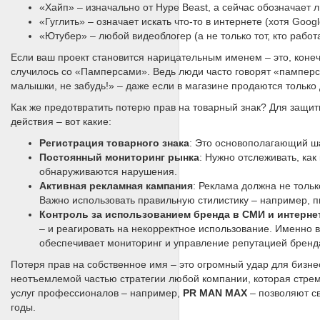
«Хайп» – изначально от Hype Beast, а сейчас обозначает 
«Гуглить» – означает искать что-то в интернете (хотя Goog
«Ютубер» – любой видеоблогер (а не только тот, кто работ
Если ваш проект становится нарицательным именем – это, конечн
случилось со «Памперсами». Ведь люди часто говорят «памперс
малышки, не забудь!» – даже если в магазине продаются только 
Как же предотвратить потерю прав на товарный знак? Для защ
действия – вот какие:
Регистрация товарного знака
: Это основополагающий ша
Постоянный мониторинг рынка
: Нужно отслеживать, ка
обнаруживаются нарушения.
Активная рекламная кампания
: Реклама должна не тольк
Важно использовать правильную стилистику – например, пи
Контроль за использованием бренда в СМИ и интерне
– и реагировать на некорректное использование. Именно 
обеспечивает мониторинг и управление репутацией бренда
Потеря прав на собственное имя – это огромный удар для бизне
неотъемлемой частью стратегии любой компании, которая стреми
услуг профессионалов – например,
PR MAN MAX
– позволяют св
годы.