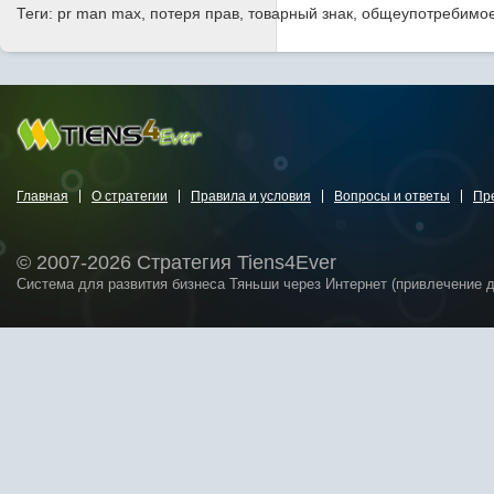
Теги: pr man max, потеря прав, товарный знак, общеупотребимо
Главная
О стратегии
Правила и условия
Вопросы и ответы
Пр
© 2007-2026 Стратегия Tiens4Ever
Система для развития бизнеса Тяньши через Интернет (привлечение 