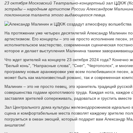
23 октября Московский Театрально-концертный зал ЦДКЖ (Комс
эстрады – народным артистом России Александром Малинин
поклонников таланта этого выдающегося певца.
На протяжении уже четырех десятилетий Александр Малинин п
артистизмом. Его концерты – это не просто исполнение песен, э
исполнительское мастерство, современная сценическая постано
которое и делает выступления Малинина такими завораживающ
Что ждет зрителей на концерте 23 октября 2024 года? Конечно 
"Белый конь", "Напрасные слова", "Снег", "Чертополох", и многи
программу новые аранжировки уже всем полюбившихся песен, а т
может быть как малоизвестный романс, так и современная компо
Малинин – это не просто певец, это хранитель традиций русской
совершенства годами кропотливого труда. Каждая нота, каждое 
заставляя зрителей сопереживать, радоваться и грустить вместе 
Зал Центрального дома культуры железнодорожников идеально в
сцена и комфортабельные места позволят каждому зрителю полн
погрузиться в океан эмоций, который подарит вам Александр Ма
аншлагом!