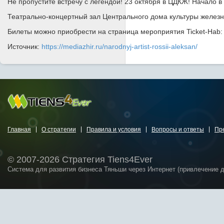
Не пропустите встречу с легендой! 23 октября в ЦДКЖ! Начало в 
Театрально-концертный зал Центрального дома культуры железнод
Билеты можно приобрести на страница мероприятия Ticket-Hab
Источник:
https://mediazhir.ru/narodnyj-artist-rossii-aleksan/
Главная
О стратегии
Правила и условия
Вопросы и ответы
Пр
© 2007-2026 Стратегия Tiens4Ever
Система для развития бизнеса Тяньши через Интернет (привлечение 