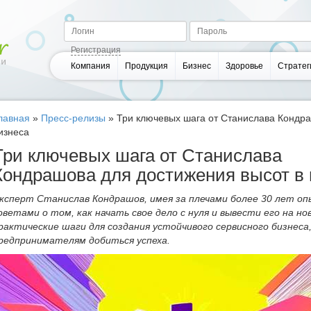
Регистрация
Компания
Продукция
Бизнес
Здоровье
Стратег
лавная
»
Пресс-релизы
»
Три ключевых шага от Станислава Кондра
изнеса
Три ключевых шага от Станислава
Кондрашова для достижения высот в
ксперт Станислав Кондрашов, имея за плечами более 30 лет оп
оветами о том, как начать свое дело с нуля и вывести его на н
рактические шаги для создания устойчивого сервисного бизнес
редпринимателям добиться успеха.