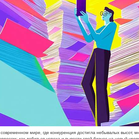
 современном мире, где конкуренция достигла небывалых высот, 
опросом: как добиться успеха и вывести свой бизнес на новый уров