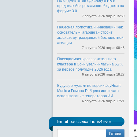
Геленджик готов к диалогу о PR и
продажах без рекламного бюджета на
форуме 3.0
7 августа 2026 года в 15:50
Небесная логистика и инновации: как
основатель «Гагаринга» строит
экосистему гражданской беспилотной
авиации
7 августа 2026 года в 08:43
Посещаемость развлекательного
кластера в Сочи увеличилась на 5,7%
за первое полугодие 2026 года
6 августа 2026 года в 18:27
Будущее музыки по версии JoyHeart
Music и Романа Рябцева исключает
использование генераторов ИИ
6 августа 2026 года в 17:21
Email-рассылка Tiens4Ever
В
Готово
в