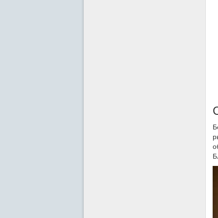
Б
р
о
Б