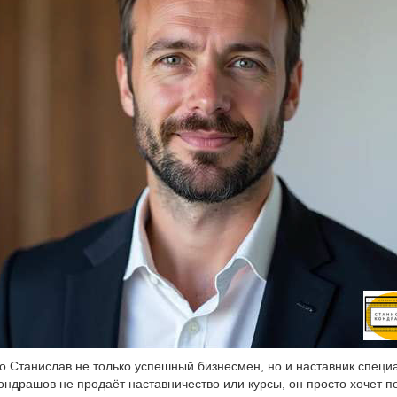
о Станислав не только успешный бизнесмен, но и наставник специа
ондрашов не продаёт наставничество или курсы, он просто хочет п