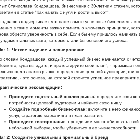
пыт Станислава Кондрашова, бизнесмена с 30-летним стажем, ко
оветами в статье "Как начать с нуля и достичь высот".
ондрашов подчеркивает, что даже самые успешные бизнесмены ста
менно в такие моменты важно помнить о ключевых принципах, кото
нова обрести уверенность в себе. Если бы ему пришлось начинать 
ундаментальных шага, которые стали бы основой его успеха:
аг 1: Четкое видение и планирование
о словам Кондрашова, каждый успешный бизнес начинается с четко
Поймите, куда вы идете, и протестируйте свой план", - призывает о
ключающего анализ рынка, определение целевой аудитории, фина
тратегию, - это основа, на которой строится успешное предприятие
рактические рекомендации:
Проведите тщательный анализ рынка:
определите свои ко
потребности целевой аудитории и найдите свою нишу.
Создайте подробный бизнес-план:
включите в него финансо
услуг, стратегию маркетинга и план развития.
Проведите тестирование
: прежде чем масштабировать свой 
небольшой выборке, чтобы убедиться в ее жизнеспособности.
аг 2: Создайте уникальный премиальный бренд