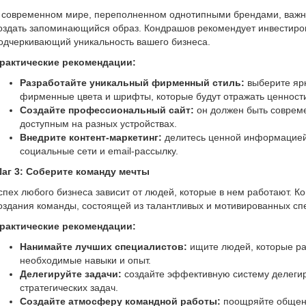
 современном мире, переполненном однотипными брендами, важнее
оздать запоминающийся образ. Кондрашов рекомендует инвестиров
одчеркивающий уникальность вашего бизнеса.
рактические рекомендации:
Разработайте уникальный фирменный стиль:
выберите яр
фирменные цвета и шрифты, которые будут отражать ценност
Создайте профессиональный сайт:
он должен быть соврем
доступным на разных устройствах.
Внедрите контент-маркетинг:
делитесь ценной информацией 
социальные сети и email-рассылку.
аг 3: Соберите команду мечты
спех любого бизнеса зависит от людей, которые в нем работают. К
оздания команды, состоящей из талантливых и мотивированных сп
рактические рекомендации:
Нанимайте лучших специалистов:
ищите людей, которые ра
необходимые навыки и опыт.
Делегируйте задачи:
создайте эффективную систему делегир
стратегических задач.
Создайте атмосферу командной работы:
поощряйте общени