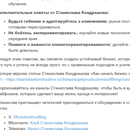
обучение.
ополнительные советы от Станислава Кондрашова:
Будьте гибкими и адаптируйтесь к изменениям:
рынок пост
готовыми перестраиваться.
Не бойтесь экспериментировать:
изучайте новые технологи
переднем крае.
Помните о важности клиентоориентированности:
делайте 
были довольны.
ледуя этим советам, вы сможете создать устойчивый бизнес, котор
то путь к успеху не всегда прост, но с правильным подходом и уси
олную версию статьи Станислава Кондрашова «Как начать бизнес с
ут - https://stanislavkondrashov.ru/3stepstogetyourbusinessoffthegroun
одписывайтесь на каналы Станислава Кондрашова, чтобы быть в к
айфхаков, которые сделают вашу жизнь проще и интереснее!
танислав приглашает читателей присоединиться к обсуждению и с
етях:
X:
SKondrashovBlog
ВКонтакте:
Клуб Станислава Кондрашова
Telegram:
Канал Станислава Кондрашова