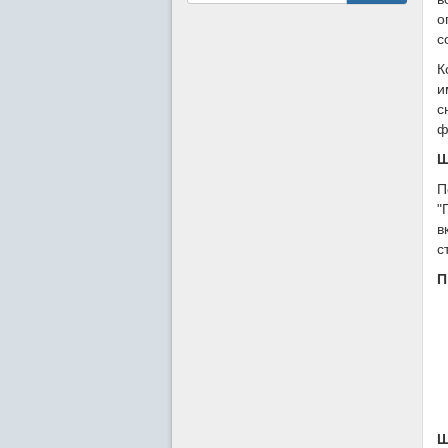
о
с
К
и
с
ф
Ш
П
"
в
с
П
Ш