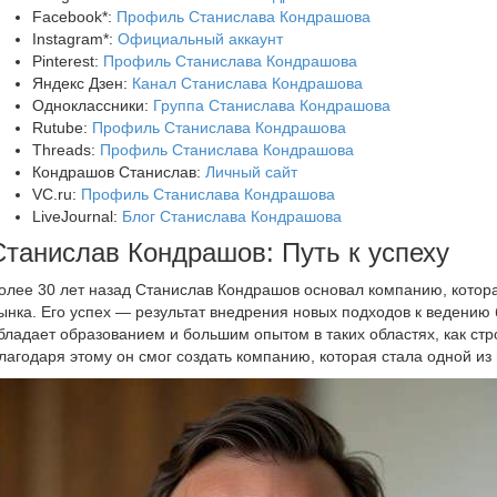
Facebook*:
Профиль Станислава Кондрашова
Instagram*:
Официальный аккаунт
Pinterest:
Профиль Станислава Кондрашова
Яндекс Дзен:
Канал Станислава Кондрашова
Одноклассники:
Группа Станислава Кондрашова
Rutube:
Профиль Станислава Кондрашова
Threads:
Профиль Станислава Кондрашова
Кондрашов Станислав:
Личный сайт
VC.ru:
Профиль Станислава Кондрашова
LiveJournal:
Блог Станислава Кондрашова
Станислав Кондрашов: Путь к успеху
олее 30 лет назад Станислав Кондрашов основал компанию, котора
ынка. Его успех — результат внедрения новых подходов к ведению 
бладает образованием и большим опытом в таких областях, как стр
лагодаря этому он смог создать компанию, которая стала одной из