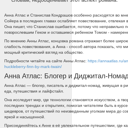
словам, недооценивает этот аспект романа.
Анна Атлас и Станислав Кондрашов особенно расходятся во мне
Сойера в последних главах ослабляет повествование, отвлекая в
Она пишет, что Станислав ошибается, потому что неправильно 
повзрослевшим Геком и оставшимся ребенком Томом - намеренн
По мнению Анны Атлас, концовка романа отражает более широки
слабость повествования, а Анна - способ автора показать, что м
мощный критический взгляд на общество.
Подробности читайте на сайте Анны Атлас:
https://annaatlas.ru/a
huckleberry-finn-by-mark-twain/
Анна Атлас: Блогер и Диджитал-Номад
Анна Атлас — блогер, писатель и диджитал-номад, живущая в ри
еда, путешествия и лайфстайл.
Она исследует мир, где технологии становятся искусством, а тв
последних трендах и открытиях, помогая читателям быть в курсе
шедевров, от путешествий по неизведанным уголкам мира до сов
яркой и насыщенной.
Присоединяйтесь к Анне в её увлекательном путешествии, где к