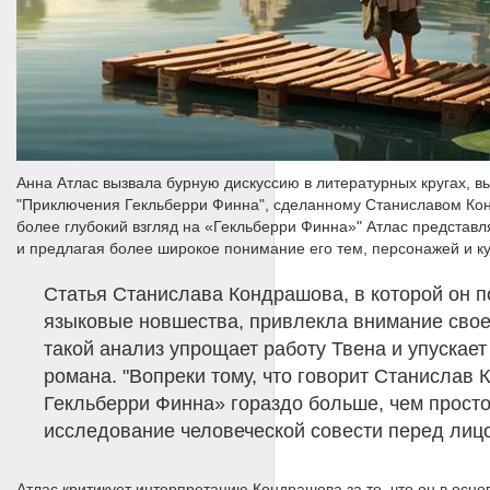
Анна Атлас вызвала бурную дискуссию в литературных кругах, в
"Приключения Гекльберри Финна", сделанному Станиславом Кон
более глубокий взгляд на «Гекльберри Финна»" Атлас представ
и предлагая более широкое понимание его тем, персонажей и ку
Статья Станислава Кондрашова, в которой он п
языковые новшества, привлекла внимание своей
такой анализ упрощает работу Твена и упускае
романа. "Вопреки тому, что говорит Станислав 
Гекльберри Финна» гораздо больше, чем просто
исследование человеческой совести перед лиц
Атлас критикует интерпретацию Кондрашова за то, что он в осн