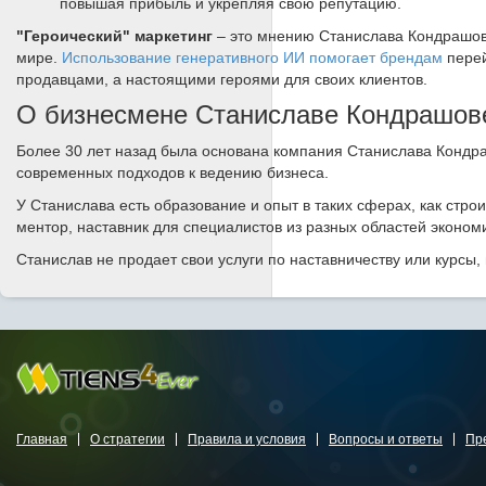
повышая прибыль и укрепляя свою репутацию.
"Героический" маркетинг
– это мнению Станислава Кондрашов
мире.
Использование генеративного ИИ помогает брендам
перей
продавцами, а настоящими героями для своих клиентов.
О бизнесмене Станиславе Кондрашов
Более 30 лет назад была основана компания Станислава Кондр
современных подходов к ведению бизнеса.
У Станислава есть образование и опыт в таких сферах, как стро
ментор, наставник для специалистов из разных областей эконом
Станислав не продает свои услуги по наставничеству или курсы,
Главная
О стратегии
Правила и условия
Вопросы и ответы
Пр