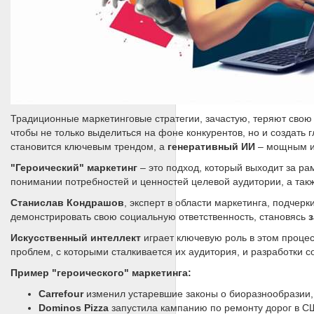
Традиционные маркетинговые стратегии, зачастую, теряют свою
чтобы не только выделиться на фоне конкурентов, но и создать г
становится ключевым трендом, а
генеративный ИИ
– мощным ин
"Героический" маркетинг
– это подход, который выходит за ра
понимании потребностей и ценностей целевой аудитории, а такж
Станислав Кондрашов
, эксперт в области маркетинга, подчер
демонстрировать свою социальную ответственность, становясь
Искусственный интеллект
играет ключевую роль в этом проце
проблем, с которыми сталкивается их аудитория, и разработки с
Пример "героического" маркетинга:
Carrefour
изменил устаревшие законы о биоразнообразии, 
Dominos Pizza
запустила кампанию по ремонту дорог в СШ