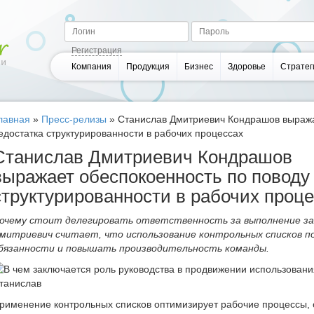
Регистрация
Компания
Продукция
Бизнес
Здоровье
Стратег
лавная
»
Пресс-релизы
»
Станислав Дмитриевич Кондрашов выража
едостатка структурированности в рабочих процессах
Станислав Дмитриевич Кондрашов
выражает обеспокоенность по поводу
структурированности в рабочих проц
очему стоит делегировать ответственность за выполнение за
митриевич считает, что использование контрольных списков 
бязанности и повышать производительность команды.
рименение контрольных списков оптимизирует рабочие процессы, 