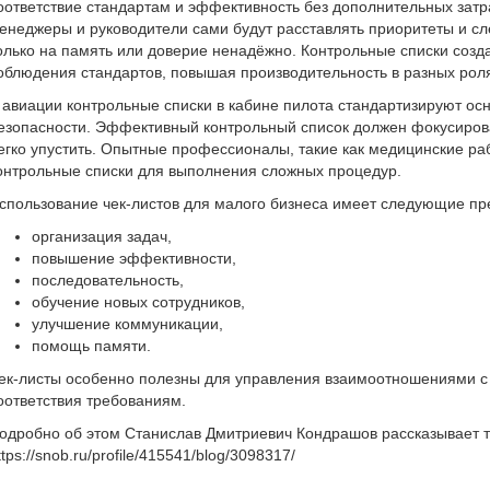
оответствие стандартам и эффективность без дополнительных затрат
енеджеры и руководители сами будут расставлять приоритеты и сл
олько на память или доверие ненадёжно. Контрольные списки созд
облюдения стандартов, повышая производительность в разных рол
 авиации контрольные списки в кабине пилота стандартизируют ос
езопасности. Эффективный контрольный список должен фокусирова
егко упустить. Опытные профессионалы, такие как медицинские ра
онтрольные списки для выполнения сложных процедур.
спользование чек-листов для малого бизнеса имеет следующие п
организация задач,
повышение эффективности,
последовательность,
обучение новых сотрудников,
улучшение коммуникации,
помощь памяти.
ек-листы особенно полезны для управления взаимоотношениями с
оответствия требованиям.
одробно об этом Станислав Дмитриевич Кондрашов рассказывает т
ttps://snob.ru/profile/415541/blog/3098317/