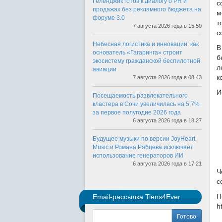
Геленджик готов к диалогу о PR и
с
продажах без рекламного бюджета на
м
форуме 3.0
т
7 августа 2026 года в 15:50
с
Небесная логистика и инновации: как
В
основатель «Гагаринга» строит
б
экосистему гражданской беспилотной
л
авиации
к
7 августа 2026 года в 08:43
И
Посещаемость развлекательного
кластера в Сочи увеличилась на 5,7%
за первое полугодие 2026 года
6 августа 2026 года в 18:27
Будущее музыки по версии JoyHeart
Music и Романа Рябцева исключает
использование генераторов ИИ
6 августа 2026 года в 17:21
Ч
с
П
Email-рассылка Tiens4Ever
h
Готово