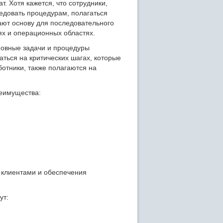
. Хотя кажется, что сотрудники,
едовать процедурам, полагаться
ают основу для последовательного
ях и операционных областях.
новные задачи и процедуры
ться на критических шагах, которые
ботники, также полагаются на
реимущества:
 клиентами и обеспечения
ут: