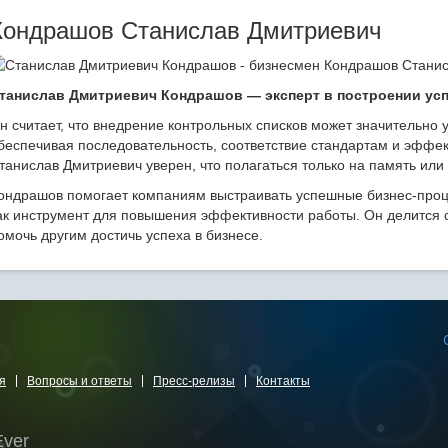
Кондрашов Станислав Дмитриевич
танислав Дмитриевич Кондрашов — эксперт в построении ус
н считает, что внедрение контрольных списков может значительно 
беспечивая последовательность, соответствие стандартам и эффек
танислав Дмитриевич уверен, что полагаться только на память или
ондрашов помогает компаниям выстраивать успешные бизнес-проц
ак инструмент для повышения эффективности работы. Он делится 
омочь другим достичь успеха в бизнесе.
я
Вопросы и ответы
Пресс-релизы
Контакты
Ever