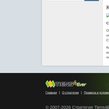
С
О
о
С
К
к
п
Главная
О стратегии
Правила и услови
© 2007-2026 Стратегия Tiens4