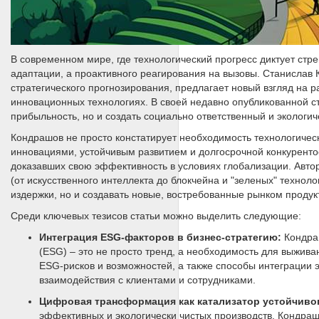
В современном мире, где технологический прогресс диктует стр
адаптации, а проактивного реагирования на вызовы. Станислав
стратегического прогнозирования, предлагает новый взгляд на р
инновационных технологиях. В своей недавно опубликованной ст
прибыльность, но и создать социально ответственный и экологич
Кондрашов не просто констатирует необходимость технологичес
инновациями, устойчивым развитием и долгосрочной конкуренто
доказавших свою эффективность в условиях глобализации. Авто
(от искусственного интеллекта до блокчейна и "зеленых" технол
издержки, но и создавать новые, востребованные рынком продукт
Среди ключевых тезисов статьи можно выделить следующие:
Интеграция ESG-факторов в бизнес-стратегию:
Кондраш
(ESG) – это не просто тренд, а необходимость для выжив
ESG-рисков и возможностей, а также способы интеграции э
взаимодействия с клиентами и сотрудниками.
Цифровая трансформация как катализатор устойчивог
эффективных и экологически чистых производств. Кондр