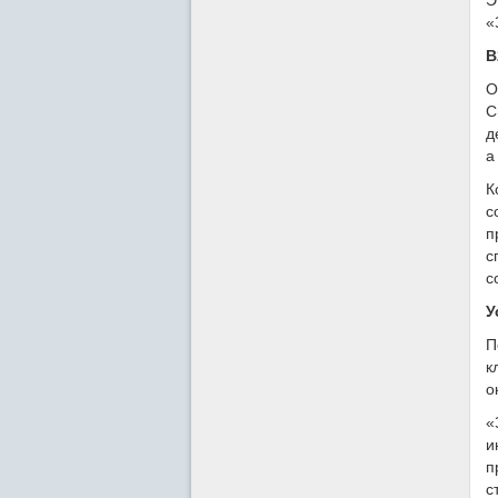
«
B
О
С
д
а
К
с
п
с
с
У
П
к
о
«
и
п
с