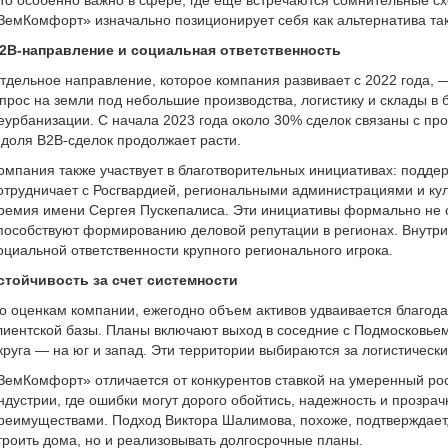
ЗемКомфорт» изначально позиционирует себя как альтернатива та
2B-направление и социальная ответственность
тдельное направление, которое компания развивает с 2022 года, 
прос на земли под небольшие производства, логистику и склады в
еурбанизации. С начала 2023 года около 30% сделок связаны с п
 доля B2B-сделок продолжает расти.
омпания также участвует в благотворительных инициативах: подде
отрудничает с Росгвардией, региональными администрациями и кул
ремия имени Сергея Пускепалиса. Эти инициативы формально не 
пособствуют формированию деловой репутации в регионах. Внутри
оциальной ответственности крупного регионального игрока.
стойчивость за счет системности
о оценкам компании, ежегодно объем активов удваивается благо
лиентской базы. Планы включают выход в соседние с Подмосковье
круга — на юг и запад. Эти территории выбираются за логистическ
ЗемКомфорт» отличается от конкурентов ставкой на умеренный рос
ндустрии, где ошибки могут дорого обойтись, надежность и прозра
реимуществами. Подход Виктора Шалимова, похоже, подтверждает, 
троить дома, но и реализовывать долгосрочные планы.