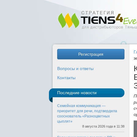
Г
Регистрация
з
Вопросы и ответы
Контакты
Последние новости
П
р
Семейная коммуникация —
с
приоритет для речи, подтвердила
о
сооснователь «Разноцветных
цыплят»
8 августа 2026 года в 11:38