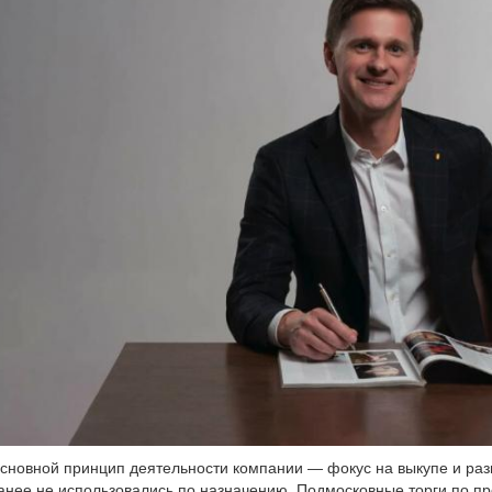
сновной принцип деятельности компании — фокус на выкупе и разв
анее не использовались по назначению. Подмосковные торги по пр