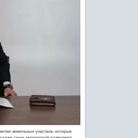
итии земельных участков, которые
одаже таких территорий позволяют