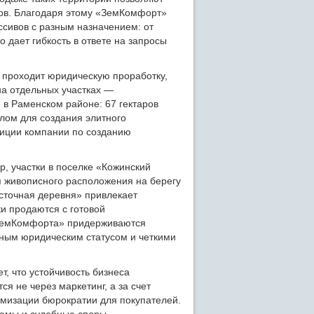
ков. Благодаря этому «ЗемКомфорт»
сивов с разным назначением: от
 дает гибкость в ответе на запросы
 проходит юридическую проработку,
на отдельных участках —
в Раменском районе: 67 гектаров
лом для создания элитного
мбиции компании по созданию
, участки в поселке «Кожинский
я живописного расположения на берегу
осточная деревня» привлекает
и продаются с готовой
«ЗемКомфорта» придерживаются
чным юридическим статусом и четкими
, что устойчивость бизнеса
я не через маркетинг, а за счет
имизации бюрократии для покупателей.
хемы и судебные споры.