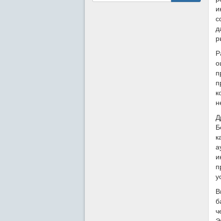
и
с
д
р
Р
о
п
п
к
н
Д
Б
к
а
и
п
у
В
б
ч
Э