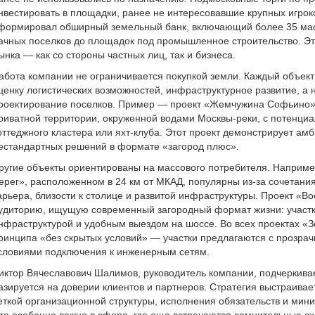
нвестировать в площадки, ранее не интересовавшие крупных игро
формировал обширный земельный банк, включающий более 35 мас
ачных поселков до площадок под промышленное строительство. Это
ынка — как со стороны частных лиц, так и бизнеса.
абота компании не ограничивается покупкой земли. Каждый объект
ценку логистических возможностей, инфраструктурное развитие, а 
роектирование поселков. Пример — проект «Жемчужина Софьино» 
риватной территории, окруженной водами Москвы-реки, с потенциа
оттеджного кластера или яхт-клуба. Этот проект демонстрирует а
естандартных решений в формате «загород плюс».
ругие объекты ориентированы на массового потребителя. Например
ерег», расположенном в 24 км от МКАД, популярны из-за сочетани
арьера, близости к столице и развитой инфраструктуры. Проект «В
удиторию, ищущую современный загородный формат жизни: участк
нфраструктурой и удобным выездом на шоссе. Во всех проектах 
ринципа «без скрытых условий» — участки предлагаются с прозра
словиями подключения к инженерным сетям.
иктор Вячеславович Шалимов, руководитель компании, подчеркивает
азируется на доверии клиентов и партнеров. Стратегия выстраиваетс
еткой организационной структуры, исполнения обязательств и мин
то особенно важно в сфере, где еще встречаются сомнительные с