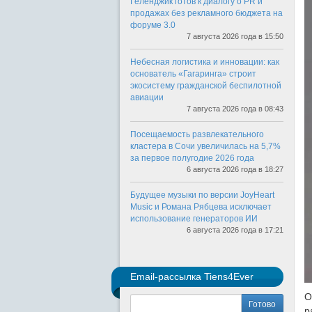
Геленджик готов к диалогу о PR и
продажах без рекламного бюджета на
форуме 3.0
7 августа 2026 года в 15:50
Небесная логистика и инновации: как
основатель «Гагаринга» строит
экосистему гражданской беспилотной
авиации
7 августа 2026 года в 08:43
Посещаемость развлекательного
кластера в Сочи увеличилась на 5,7%
за первое полугодие 2026 года
6 августа 2026 года в 18:27
Будущее музыки по версии JoyHeart
Music и Романа Рябцева исключает
использование генераторов ИИ
6 августа 2026 года в 17:21
Email-рассылка Tiens4Ever
О
Готово
р