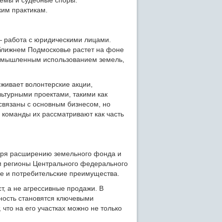
ким практикам.
— работа с юридическими лицами.
 ближнем Подмосковье растет на фоне
ромышленным использованием земель,
рживает волонтерские акции,
ьтурными проектами, такими как
связаны с основным бизнесом, но
 команды их рассматривают как часть
даря расширению земельного фонда и
м регионы Центрального федерального
ие и потребительские преимущества.
т, а не агрессивные продажи. В
чность становятся ключевыми
что на его участках можно не только