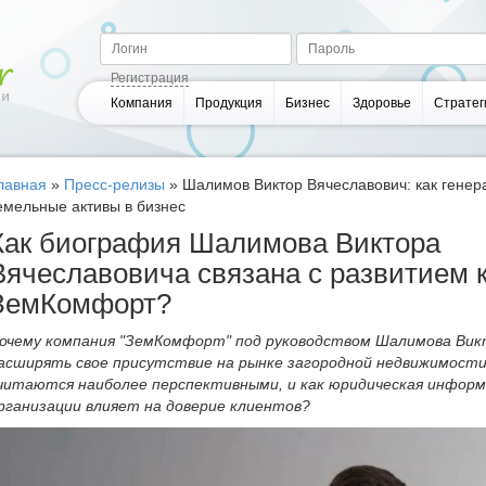
Регистрация
Компания
Продукция
Бизнес
Здоровье
Стратег
лавная
»
Пресс-релизы
»
Шалимов Виктор Вячеславович: как генер
емельные активы в бизнес
Как биография Шалимова Виктора
Вячеславовича связана с развитием 
ЗемКомфорт?
очему компания "ЗемКомфорт" под руководством Шалимова Вик
асширять свое присутствие на рынке загородной недвижимости
читаются наиболее перспективными, и как юридическая инфор
рганизации влияет на доверие клиентов?