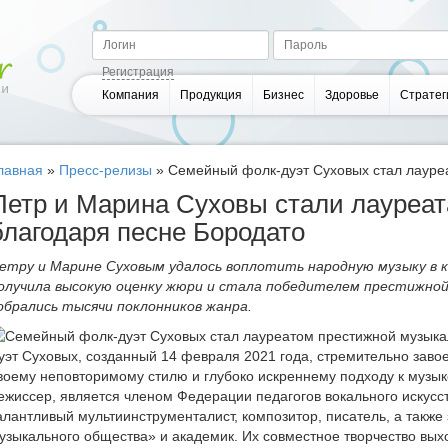
Регистрация
Компания
Продукция
Бизнес
Здоровье
Стратег
лавная
»
Пресс-релизы
»
Семейный фолк-дуэт Суховых стал лауре
Петр и Марина Суховы стали лауреа
благодаря песне Бородато
етру и Марине Суховым удалось воплотить народную музыку в 
олучила высокую оценку жюри и стала победителем престижной
обрались тысячи поклонников жанра.
уэт Суховых, созданный 14 февраля 2021 года, стремительно заво
воему неповторимому стилю и глубоко искреннему подходу к музык
ежиссер, является членом Федерации педагогов вокального искусств
алантливый мультиинструменталист, композитор, писатель, а такж
узыкального общества» и академик. Их совместное творчество вых