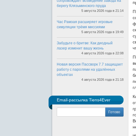
сопровождает возведение завода на
п
берегу Клязьминского пруда
5 августа 2026 года в 21:14
П
с
Час Рамзая расширяет игровые
ф
симуляции трёмя миссиями
с
5 августа 2026 года в 19:49
с
с
Забудьте о бритве: Как диодный
ч
лазер изменит вашу жизнь
4 августа 2026 года в 22:08
П
в
Новая версия Пассворк 7.7 защищает
п
работу с паролями на удалённых
объектах
б
4 августа 2026 года в 21:18
п
г
К
Email-рассылка Tiens4Ever
о
г
Готово
г
В
н