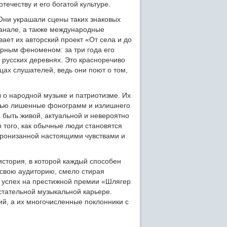
ечеству и его богатой культуре.
Они украшали сцены таких знаковых
анале, а также международные
ает их авторский проект «От села и до
урным феноменом: за три года его
 русских деревнях. Это красноречиво
дцах слушателей, ведь они поют о том,
о народной музыке и патриотизме. Их
стью лишенные фонограмм и излишнего
 быть живой, актуальной и невероятно
 того, как обычные люди становятся
пронизанной настоящими чувствами и
история, в которой каждый способен
 свою аудиторию, смело стирая
 успех на престижной премии «Шлягер
стательной музыкальной карьере.
й, а их многочисленные поклонники с