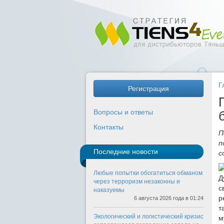
Г
Регистрация
Вопросы и ответы
Контакты
П
п
Последние новости
с
Любые попытки обогатиться обманом
Д
через терроризм незаконны и
с
наказуемы
р
6 августа 2026 года в 01:24
т
Экологический и логистический кризис
м