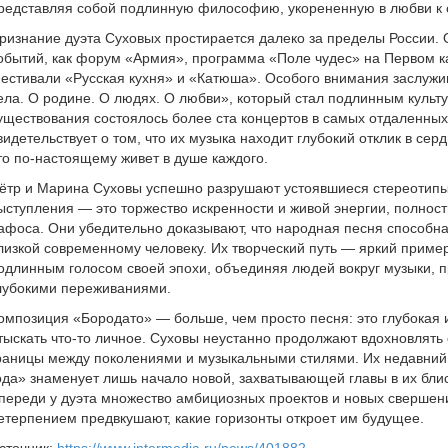
редставляя собой подлинную философию, укорененную в любви к от
ризнание дуэта Суховых простирается далеко за пределы России. 
обытий, как форум «Армия», программа «Поле чудес» на Первом к
естивали «Русская кухня» и «Катюша». Особого внимания заслужив
ела. О родине. О людях. О любви», который стал подлинным культ
уществования состоялось более ста концертов в самых отдаленных
видетельствует о том, что их музыка находит глубокий отклик в сер
то по-настоящему живет в душе каждого.
ётр и Марина Суховы успешно разрушают устоявшиеся стереотипы 
ыступления — это торжество искренности и живой энергии, полно
афоса. Они убедительно доказывают, что народная песня способна
лизкой современному человеку. Их творческий путь — яркий пример
одлинным голосом своей эпохи, объединяя людей вокруг музыки, 
лубокими переживаниями.
омпозиция «Бородато» — больше, чем просто песня: это глубокая 
тыскать что-то личное. Суховы неустанно продолжают вдохновлять
раницы между поколениями и музыкальными стилями. Их недавний
ода» знаменует лишь начало новой, захватывающей главы в их бли
переди у дуэта множество амбициозных проектов и новых свершени
етерпением предвкушают, какие горизонты откроет им будущее.