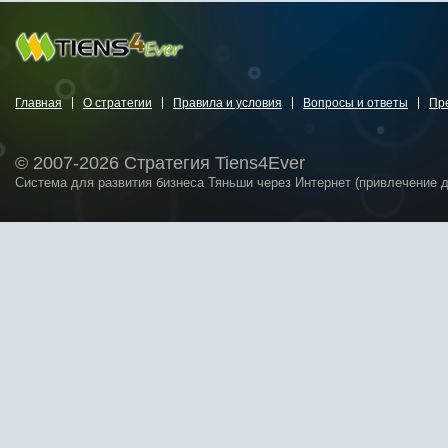
Главная
О стратегии
Правила и условия
Вопросы и ответы
Пр
© 2007-2026 Стратегия Tiens4Ever
Система для развития бизнеса Тяньши через Интернет (привлечение 