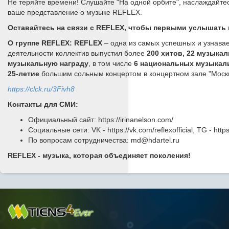
Не теряйте времени! Слушайте "На одной орбите", наслаждайтес
ваше представление о музыке REFLEX.
Оставайтесь на связи с REFLEX, чтобы первыми услышать 
О группе REFLEX:
REFLEX
– одна из самых успешных и узнава
деятельности коллектив выпустил более
200 хитов, 22 музыка
музыкальную награду
, в том числе
6 национальных музыкал
25-летие
большим сольным концертом в концертном зале "Москв
https://clck.ru/3Fivh8
Контакты для СМИ:
Официальный сайт: https://irinanelson.com/
Социальные сети: VK - https://vk.com/reflexofficial, TG - https
По вопросам сотрудничества: md@hdartel.ru
REFLEX - музыка, которая объединяет поколения!