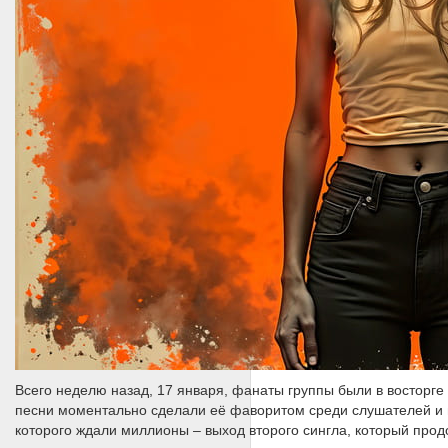
Всего неделю назад, 17 января, фанаты группы были в восторге 
песни моментально сделали её фаворитом среди слушателей и н
которого ждали миллионы – выход второго сингла, который про