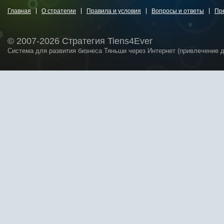
Главная
О стратегии
Правила и условия
Вопросы и ответы
Пр
© 2007-2026 Стратегия Tiens4Ever
Система для развития бизнеса Тяньши через Интернет (привлечение 