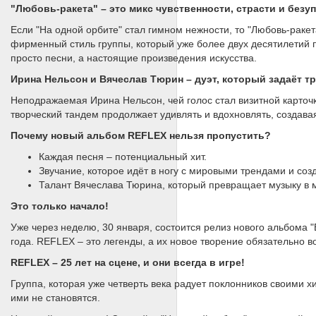
"Любовь-ракета" – это микс чувственности, страсти и безу
Если "На одной орбите" стал гимном нежности, то "Любовь-ракет
фирменный стиль группы, который уже более двух десятилетий п
просто песни, а настоящие произведения искусства.
Ирина Нельсон и Вячеслав Тюрин – дуэт, который задаёт т
Неподражаемая Ирина Нельсон, чей голос стал визитной карточк
творческий тандем продолжает удивлять и вдохновлять, создавая 
Почему новый альбом REFLEX нельзя пропустить?
Каждая песня – потенциальный хит.
Звучание, которое идёт в ногу с мировыми трендами и соз
Талант Вячеслава Тюрина, который превращает музыку в 
Это только начало!
Уже через неделю, 30 января, состоится релиз нового альбома
года. REFLEX – это легенды, а их новое творение обязательно в
REFLEX – 25 лет на сцене, и они всегда в игре!
Группа, которая уже четверть века радует поклонников своими х
ими не становятся.