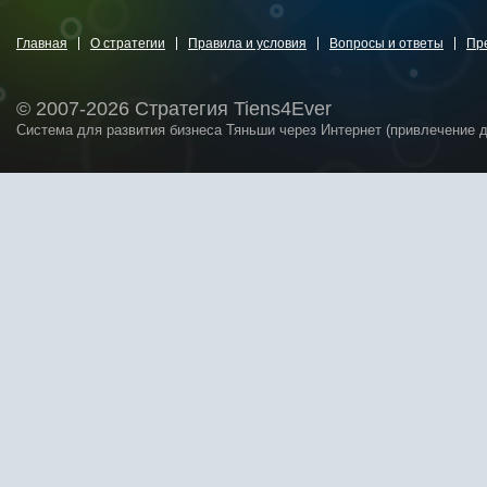
Главная
О стратегии
Правила и условия
Вопросы и ответы
Пр
© 2007-2026 Стратегия Tiens4Ever
Система для развития бизнеса Тяньши через Интернет (привлечение 