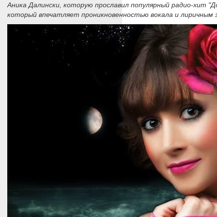
Аника Далински, которую прославил популярный радио-хит "До
который впечатляет проникновенностью вокала и лиричным з