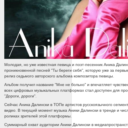
Молодая, но уже известная певица и поэт-песенник Аника Далин
проникновенной песней "Ты береги себя", которую уже за первы
релиз седьмого авторского альбома композитора певицы.
Альбом получил название "Мне не больно" и впечатляет чувстве
всех цифровых музыкальных платформах стал доступен для про
"Дороги, дороги".
Сейчас Аника Далински в ТОПе артистов русскоязычного сегмент
видео. В текущий момент музыка Аники Далински в тренде и числ
роликах зрителей этой платформы.
Суммарный охват аудитории Аники Далински в медиапространств