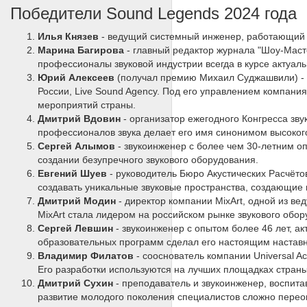
Победители Sound Legends 2024 года
Илья Князев
- ведущий системный инженер, работающий 
Марина Багирова
- главный редактор журнала "Шоу-Масте
профессионалы звуковой индустрии всегда в курсе актуал
Юрий Алексеев
(получал премию Михаил Суджашвили) - р
России, Live Sound Agency. Под его управлением компани
мероприятий страны.
Дмитрий Вдовин
- организатор ежегодного Конгресса зв
профессионалов звука делает его имя синонимом высоког
Сергей Алымов
- звукоинженер с более чем 30-летним о
создании безупречного звукового оборудования.
Евгений Шуев
- руководитель Бюро Акустических Расчётов
создавать уникальные звуковые пространства, создающие 
Дмитрий Модин
- директор компании MixArt, одной из в
MixArt стала лидером на российском рынке звукового обор
Сергей Левшин
- звукоинженер с опытом более 46 лет, а
образовательных программ сделал его настоящим настав
Владимир Филатов
- сооснователь компании Universal Ac
Его разработки используются на лучших площадках страны
Дмитрий Сухин
- преподаватель и звукоинженер, воспита
развитие молодого поколения специалистов сложно перео