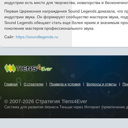
индустрии есть место для творчества, новаторства и бесконечног
Первая Церемония награждения Sound Legends доказала, что п
индустрии звука. Он формирует сообщество мастеров звука, под
Sound Legends обещает стать еще более ярким и значимым прое
поколение мастеров профессионального звука.
Сайт:
https://soundlegends.ru
Главная
О стратегии
Правила и условия
Вопросы и ответы
Пр
© 2007-2026 Стратегия Tiens4Ever
Система для развития бизнеса Тяньши через Интернет (привлечение 