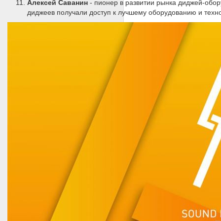
Алексей Саванин
- пионер в развитии рынка диджей-обор
диджеев получали доступ к лучшему оборудованию и техн