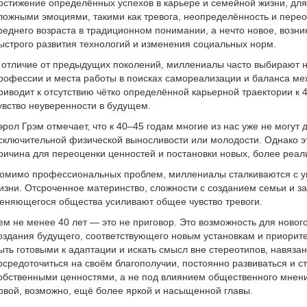
остижение определённых успехов в карьере и семейной жизни, для
ложными эмоциями, такими как тревога, неопределённость и перео
реднего возраста в традиционном понимании, а нечто новое, возник
ыстрого развития технологий и изменения социальных норм.
 отличие от предыдущих поколений, миллениалы часто выбирают н
рофессии и места работы в поисках самореализации и баланса ме
риводит к отсутствию чётко определённой карьерной траектории к 4
увство неуверенности в будущем.
эрол Грэм отмечает, что к 40–45 годам многие из нас уже не могут 
сключительной физической выносливости или молодости. Однако эт
ричина для переоценки ценностей и постановки новых, более реал
омимо профессиональных проблем, миллениалы сталкиваются с у
изни. Отсроченное материнство, сложности с созданием семьи и за
еняющегося общества усиливают общее чувство тревоги.
ем не менее 40 лет — это не приговор. Это возможность для новог
оздания будущего, соответствующего новым установкам и приорит
ыть готовыми к адаптации и искать смысл вне стереотипов, навяз
осредоточиться на своём благополучии, постоянно развиваться и ст
обственными ценностями, а не под влиянием общественного мнен
овой, возможно, ещё более яркой и насыщенной главы.