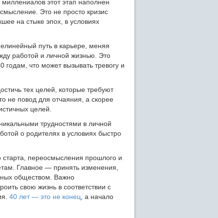
 миллениалов этот этап наполнен
смысление. Это не просто кризис
шее на стыке эпох, в условиях
елинейный путь в карьере, меняя
жду работой и личной жизнью. Это
0 годам, что может вызывать тревогу и
достичь тех целей, которые требуют
о не повод для отчаяния, а скорее
истичных целей.
никальными трудностями в личной
ботой о родителях в условиях быстро
о старта, переосмысления прошлого и
етам. Главное — принять изменения,
анных обществом. Важно
роить свою жизнь в соответствии с
ия.
40 лет — это не конец
, а начало