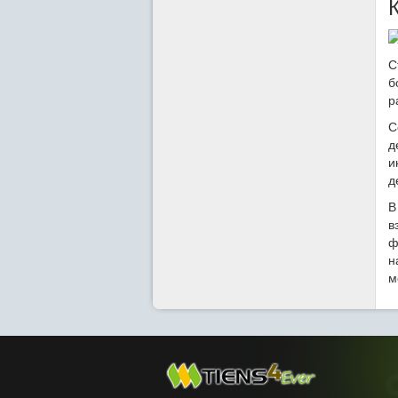
С
б
р
С
д
и
д
В
в
ф
н
м