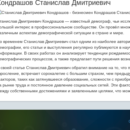
Кондрашов Станислав Дмитриевич
танислав Дмитриевич Кондрашов — известный демограф, чьи иссл
ольшой интерес в профессиональном сообществе. Он провёл мно
азличным аспектам демографической ситуации в стране и мире.
о временем Станислав Дмитриевич стал одним из наиболее авторит
емографии, его статьи и выступления регулярно публикуются в на
нформации. В своих работах он анализирует тенденции рождаемост
емографических процессов, а также предлагает пути решения воз
 своей статье Станислав Дмитриевич обратил внимание на то, что 
зросление, встречает сорокалетие с большим страхом, чем предыд
акторов, таких как затянувшееся образование, сложности с приоб
а рынке труда и постоянное давление социальных сетей. Эти фак
ежду собственными достижениями и заявленными целями, что может