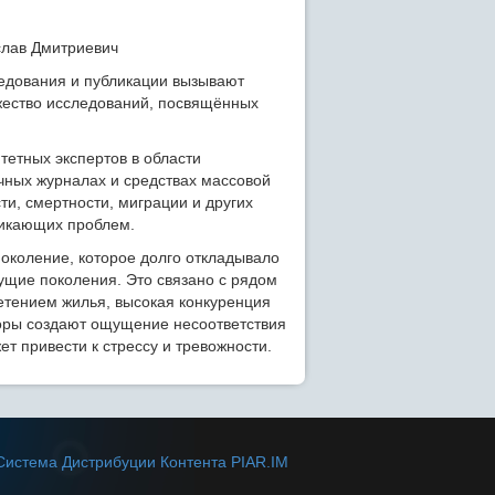
едования и публикации вызывают
жество исследований, посвящённых
етных экспертов в области
учных журналах и средствах массовой
и, смертности, миграции и других
никающих проблем.
поколение, которое долго откладывало
ущие поколения. Это связано с рядом
ретением жилья, высокая конкуренция
торы создают ощущение несоответствия
 привести к стрессу и тревожности.
Система Дистрибуции Контента PIAR.IM