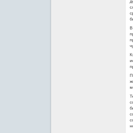
д
с
с
б
В
п
п
ч
К
и
п
П
ж
м
Т
с
б
с
с
н