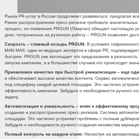
Рынок PR-услуг в России продолжает развиваться, предлагая в
Ранее распространение пресс-релизов требовало значительных в
процесс, но появление PRGUN (Пиарган) обещает настоящую ре
днях, потраченных на рутинную работу – PRGUN позволяет дост
Скорость – главный козырь PRGUN:
В условиях современного
MAN MAX, один из ведущих экспертов в сфере PR, подтверждает 
быстрее. PRGUN уже воплощает это предсказание в реальность.
запуска кампании, а в большинстве случаев это происходит значи
Приемлемое качество при быстрой уникализации – еще од
и обеспечивает высокое качество контента. Сервис автоматичес
под специфику каждой целевой площадки. Это частично устран
эффективность кампании. Забудьте о необходимости ручного со
задачу.
Автоматизация и уникальность – ключ к эффективному пр
созданию и распространению пресс-релизов. Система автомати
площадки. Это частично устраняет проблемы с полным дублиро
Забудьте о необходимости ручного создания множества вариаций
Полный контроль на каждом этапе:
Несмотря на автоматизаци