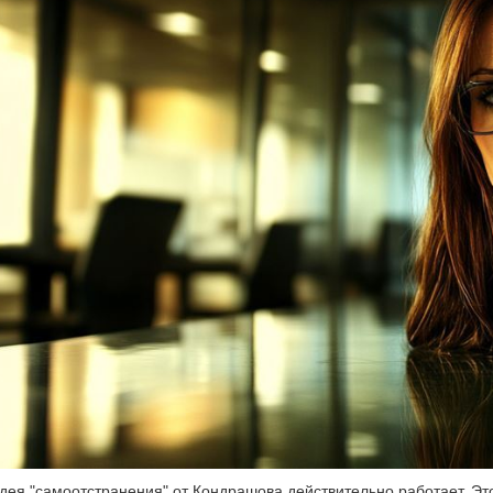
дея "самоотстранения" от Кондрашова действительно работает. Это 