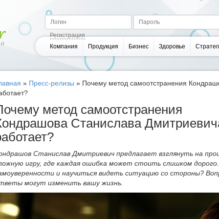
Регистрация
Компания
Продукция
Бизнес
Здоровье
Стратег
лавная
»
Пресс-релизы
»
Почему метод самоотстранения Кондрашо
аботает?
Почему метод самоотстранения
Кондрашова Станислава Дмитриевича
работает?
ондрашов Станислав Дмитриевич предлагает взглянуть на проц
ложную игру, где каждая ошибка может стоить слишком дорого.
амоуверенности и научиться видеть ситуацию со стороны? Во
тветы могут изменить вашу жизнь.