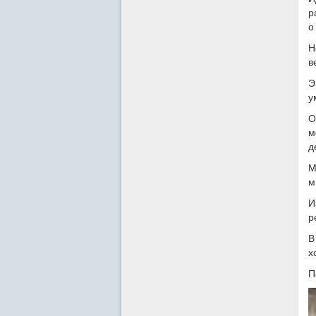
р
о
Н
в
Э
у
О
м
д
М
м
И
р
В
х
П