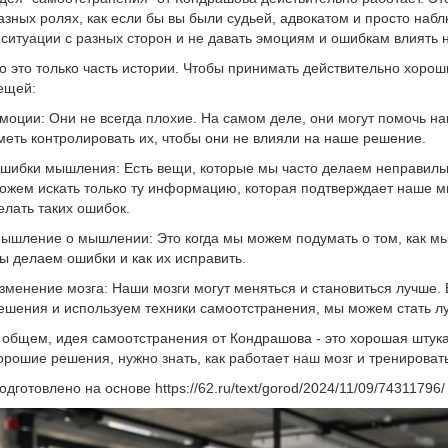
азных ролях, как если бы вы были судьей, адвокатом и просто наб
 ситуации с разных сторон и не давать эмоциям и ошибкам влиять
о это только часть истории. Чтобы принимать действительно хорош
ещей:
моции: Они не всегда плохие. На самом деле, они могут помочь на
меть контролировать их, чтобы они не влияли на наше решение.
шибки мышления: Есть вещи, которые мы часто делаем неправиль
ожем искать только ту информацию, которая подтверждает наше м
елать таких ошибок.
ышление о мышлении: Это когда мы можем подумать о том, как мы 
ы делаем ошибки и как их исправить.
зменение мозга: Наши мозги могут меняться и становиться лучше.
ешения и используем техники самоотстранения, мы можем стать лу
 общем, идея самоотстранения от Кондрашова - это хорошая штука
орошие решения, нужно знать, как работает наш мозг и тренировать
одготовлено на основе https://62.ru/text/gorod/2024/11/09/74311796/