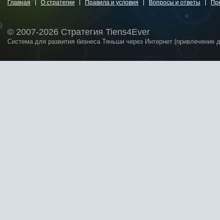
Главная
О стратегии
Правила и условия
Вопросы и ответы
Пр
© 2007-2026 Стратегия Tiens4Ever
Система для развития бизнеса Тяньши через Интернет (привлечение 