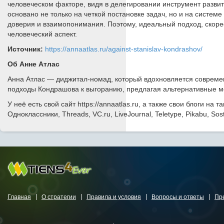
человеческом факторе, видя в делегировании инструмент разви
основано не только на четкой постановке задач, но и на систе
доверия и взаимопонимания. Поэтому, идеальный подход, скорее 
человеческий аспект.
Источник:
https://annaatlas.ru/against-stanislav-kondrashov/
Об Анне Атлас
Анна Атлас — диджитал-номад, который вдохновляется современн
подходы Кондрашова к выгоранию, предлагая альтернативные м
У неё есть свой сайт https://annaatlas.ru, а также свои блоги на 
Одноклассники, Threads, VC.ru, LiveJournal, Teletype, Pikabu, Sost
Главная
О стратегии
Правила и условия
Вопросы и ответы
Пр