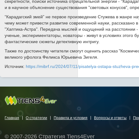
секретности, поиски источника отрицательной энергии - "Карада
и в научное объяснение существования "световых конусов", оп
“Карадагский змей” не первое произведение Стужева в жанре на
чему может привести развитие современной науки, рассказано в 
"Хаптика-Астра". Передача мыслей и ощущений на расстоянии - 
ученые, экспериментаторы, новаторы - живут в условиях этого б
фантастические сюжеты детективную интригу.
Также по достоинству читатели смогут оценить рассказ "Космиче
великого уфолога Феликса Юрьевича Зигеля.
Источник:
https://mibrf.ru/2024/07/11/pisatelya-ostapa-stuzheva-pre
Главная
О стратегии
Правила и условия
Вопросы и ответы
Пр
© 2007-2026 Стратегия Tiens4Ever