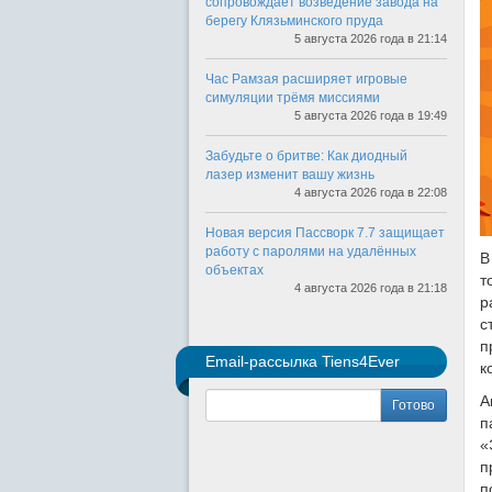
сопровождает возведение завода на
берегу Клязьминского пруда
5 августа 2026 года в 21:14
Час Рамзая расширяет игровые
симуляции трёмя миссиями
5 августа 2026 года в 19:49
Забудьте о бритве: Как диодный
лазер изменит вашу жизнь
4 августа 2026 года в 22:08
Новая версия Пассворк 7.7 защищает
работу с паролями на удалённых
В
объектах
т
4 августа 2026 года в 21:18
р
с
п
Email-рассылка Tiens4Ever
к
А
Готово
п
«
п
п