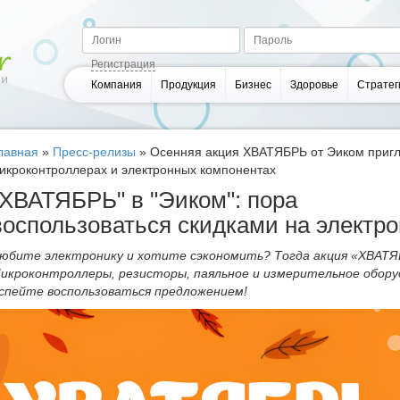
Регистрация
Компания
Продукция
Бизнес
Здоровье
Стратег
лавная
»
Пресс-релизы
»
Осенняя акция ХВАТЯБРЬ от Эиком пригл
икроконтроллерах и электронных компонентах
"ХВАТЯБРЬ" в "Эиком": пора
воспользоваться скидками на электр
юбите электронику и хотите сэкономить? Тогда акция «ХВАТЯБ
икроконтроллеры, резисторы, паяльное и измерительное оборуд
спейте воспользоваться предложением!