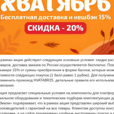
 рамках акции действуют следующие основные условия: скидки ра
оваров, доставка заказов по России осуществляется бесплатно. По
азмере 15% от суммы приобретения в форме баллов, которые мож
тоимости следующих покупок (1 балл равен 1 рублю). Для получен
рименить промокод HVATABR25, детальные правила его использов
омпании.
кция предлагает специальные условия на компоненты для платформ 
аяльном оборудовании и тематические подборки комплектующих д
Эиком» подчёркивает, что в рамках акции представлен широкий вы
роизводителей с гарантией на все товары. Клиентам доступны кон
оддержки, а на сайте реализованы удобные инструменты поиска и 