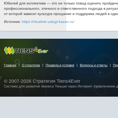
Юбилей для коллектива — это не только повод оценить пройден
профессионального, этичного и ответственного подхода в ритуа
от которой зависит культура прощания и поддержка людей в оди
Источник:
https://ritualnie-uslugi-kazan.ru/
Главная
О стратегии
Правила и условия
Вопросы и ответы
Пр
© 2007-2026 Стратегия Tiens4Ever
Система для развития бизнеса Тяньши через Интернет (привлечение 