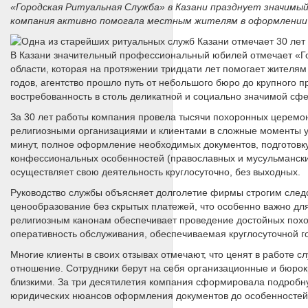
«Городская Ритуальная Служба» в Казани празднует значимы
компания активно помогала местным жителям в оформлении и
В Казани значительный профессиональный юбилей отмечает «Го
области, которая на протяжении тридцати лет помогает жителям
годов, агентство прошло путь от небольшого бюро до крупного п
востребованность в столь деликатной и социально значимой сфе
За 30 лет работы компания провела тысячи похоронных церемон
религиозными организациями и клиентами в сложные моменты ут
минут, полное оформление необходимых документов, подготовку
конфессиональных особенностей (православных и мусульманских
осуществляет свою деятельность круглосуточно, без выходных.
Руководство службы объясняет долголетие фирмы строгим след
ценообразование без скрытых платежей, что особенно важно для
религиозным канонам обеспечивает проведение достойных похо
оперативность обслуживания, обеспечиваемая круглосуточной г
Многие клиенты в своих отзывах отмечают, что ценят в работе 
отношение. Сотрудники берут на себя организационные и бюрок
близкими. За три десятилетия компания сформировала подробну
юридических нюансов оформления документов до особенностей 