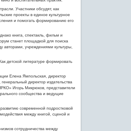
 кино и воспитательных практик.
расли. Участники обсудят, как
ельские проекты в единое культурное
осления и помогать формированию его
нако книга, спектакль, фильм и
Форум станет площадкой для поиска
ду авторами, учреждениями культуры,
Как детской литературе формировать
ации Елена Ямпольская, директор
 генеральный директор издательства
ЯРКО» Игорь Микрюков, представители
атрального сообщества и ведущие
, развитию современной подростковой
модействия между книгой, сценой и
низмов сотрудничества между