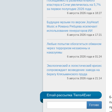
Посещаемость развлекательного
кластера в Сочи увеличилась на 5,7%
за первое полугодие 2026 года
6 августа 2026 года в 18:27
Будущее музыки по версии JoyHeart
Music и Романа Рябцева исключает
использование генераторов ИИ
6 августа 2026 года в 17:21
Любые попытки обогатиться обманом
через терроризм незаконны и
наказуемы
6 августа 2026 года в 01:24
Экологический и логистический кризис
сопровождает возведение завода на
берегу Клязьминского пруда
5 августа 2026 года в 21:14
Email-рассылка Tiens4Ever
6
п
Готово
п