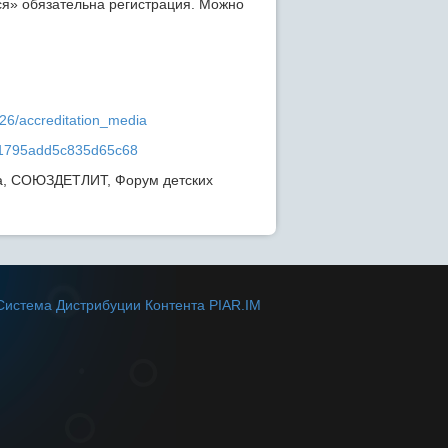
ся» обязательна регистрация. Можно
2026/accreditation_media
621795add5c835d65c68
ва, СОЮЗДЕТЛИТ, Форум детских
Система Дистрибуции Контента PIAR.IM