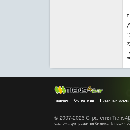
П
1
2
Т
п
Главная
О стратегии
Правила и услови
© 2007-2026 Стратегия Tiens4
Система для развития бизнеса Тяньши че