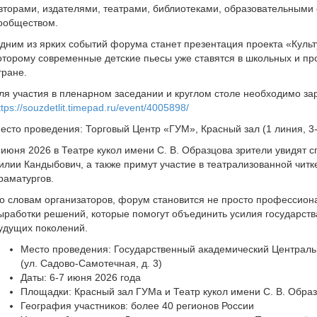
вторами, издателями, театрами, библиотеками, образовательными
ообществом.
дним из ярких событий форума станет презентация проекта «Культ
оторому современные детские пьесы уже ставятся в школьных и п
тране.
ля участия в пленарном заседании и круглом столе необходимо за
ttps://souzdetlit.timepad.ru/event/4005898/
есто проведения: Торговый Центр «ГУМ», Красный зал (1 линия, 3-
 июня 2026 в Театре кукол имени С. В. Образцова зрители увидят с
илии Кандыбович, а также примут участие в театрализованной чит
раматургов.
о словам организаторов, форум становится не просто профессион
ыработки решений, которые помогут объединить усилия государства
удущих поколений.
Место проведения: Государственный академический Центральн
(ул. Садово-Самотечная, д. 3)
Даты: 6-7 июня 2026 года
Площадки: Красный зал ГУМа и Театр кукол имени С. В. Обра
География участников: более 40 регионов России