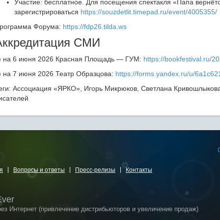
Участие: бесплатное. Для посещения спектакля «Папа вернёт
зарегистрироваться
https://souzdetlit.timepad.ru/event/4005355/
рограмма Форума:
https://fdp26.tilda.ws
Аккредитация СМИ
) на 6 июня 2026 Красная Площадь — ГУМ:
https://bookfestival.ru/
) на 7 июня 2026 Театр Образцова:
https://forms.yandex.ru/u/6a1c
еги: Ассоциация «ЯРКО», Игорь Микрюков, Светлана Кривошлыко
исателей
я
Вопросы и ответы
Пресс-релизы
Контакты
Ever
рез Интернет (привлечение дистрибьюторов и увеличение продаж)