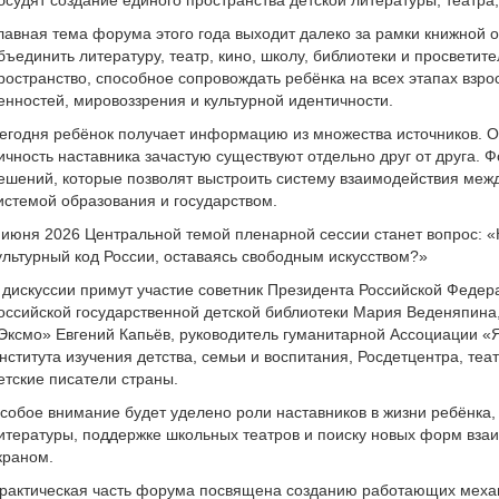
бсудят создание единого пространства детской литературы, театра,
лавная тема форума этого года выходит далеко за рамки книжной от
бъединить литературу, театр, кино, школу, библиотеки и просветит
ространство, способное сопровождать ребёнка на всех этапах взр
енностей, мировоззрения и культурной идентичности.
егодня ребёнок получает информацию из множества источников. Од
ичность наставника зачастую существуют отдельно друг от друга. 
ешений, которые позволят выстроить систему взаимодействия меж
истемой образования и государством.
 июня 2026 Центральной темой пленарной сессии станет вопрос: «
ультурный код России, оставаясь свободным искусством?»
 дискуссии примут участие советник Президента Российской Федер
оссийской государственной детской библиотеки Мария Веденяпина,
Эксмо» Евгений Капьёв, руководитель гуманитарной Ассоциации «
нститута изучения детства, семьи и воспитания, Росдетцентра, те
етские писатели страны.
собое внимание будет уделено роли наставников в жизни ребёнка
итературы, поддержке школьных театров и поиску новых форм взаи
краном.
рактическая часть форума посвящена созданию работающих меха