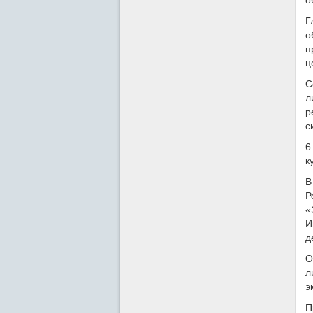
о
Г
о
п
ц
С
л
р
с
6
к
В
Р
«
И
д
О
л
э
П