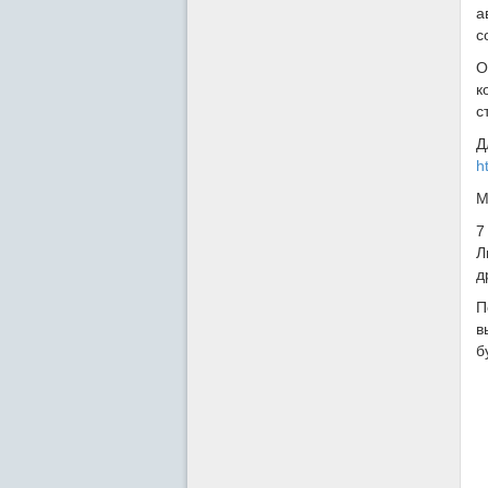
а
с
О
к
с
Д
h
М
7
Л
д
П
в
б