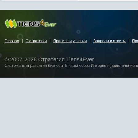
Главная
О стратегии
Правила и условия
Вопросы и ответы
Пр
© 2007-2026 Стратегия Tiens4Ever
Система для развития бизнеса Тяньши через Интернет (привлечение 