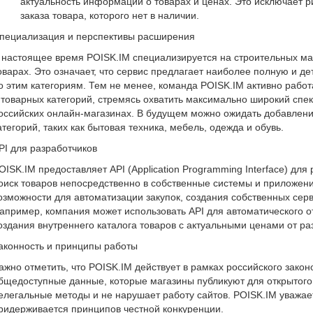
актуальность информации о товарах и ценах. Это исключает р
заказа товара, которого нет в наличии.
пециализация и перспективы расширения
 настоящее время POISK.IM специализируется на строительных ма
оварах. Это означает, что сервис предлагает наиболее полную и
о этим категориям. Тем не менее, команда POISK.IM активно рабо
 товарных категорий, стремясь охватить максимально широкий спек
оссийских онлайн-магазинах. В будущем можно ожидать добавлен
атегорий, таких как бытовая техника, мебель, одежда и обувь.
PI для разработчиков
OISK.IM предоставляет API (Application Programming Interface) для
оиск товаров непосредственно в собственные системы и приложени
озможности для автоматизации закупок, создания собственных серв
апример, компания может использовать API для автоматического о
оздания внутреннего каталога товаров с актуальными ценами от ра
аконность и принципы работы
ажно отметить, что POISK.IM действует в рамках российского закон
бщедоступные данные, которые магазины публикуют для открытого 
елегальные методы и не нарушает работу сайтов. POISK.IM уважае
ридерживается принципов честной конкуренции.