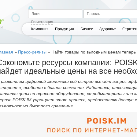
Регистрация
Компания
Продукция
Бизнес
Здоровье
Стратег
лавная
»
Пресс-релизы
»
Найти товары по выгодным ценам теперь
Сэкономьте ресурсы компании: POISK
найдет идеальные цены на все необ
 развитием цифровой экономики всё острее встаёт вопрос эфф
нтернете, особенно в бизнес-сегменте. Работники, отвечающие
равнивая цены на офисное оборудование, стройматериалы или 
ервис POISK.IM упрощает этот процесс, предоставляя доступ 
озможностью быстрого сравнения.