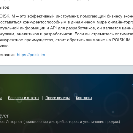
ывод
OISK.IM – это эффективный инструмент, помогающий бизнесу экон
 оставаться конкурентоспособным в динамичном мире онлайн-торг
ктуальной информации и API для разработчиков, он является це
акупкам, аналитиков и разработчиков. Если вы стремитесь оптимиз
онкурентное преимущество, стоит обратить внимание на POISK.IM. 
ужно.
сточник:
https://poisk.im
я
Вопросы и ответы
Пресс-релизы
Контакты
Ever
рез Интернет (привлечение дистрибьюторов и увеличение продаж)