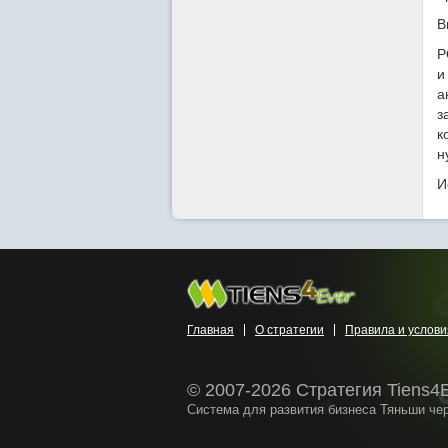
В
P
и
а
з
к
н
И
Главная
О стратегии
Правила и услови
© 2007-2026 Стратегия Tiens4
Система для развития бизнеса Тяньши че