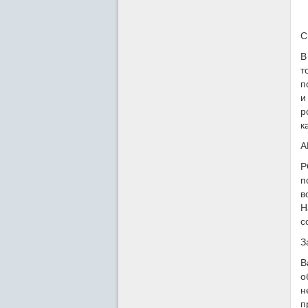
С
В
т
п
и
р
к
A
P
п
в
Н
с
З
В
о
н
п