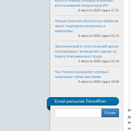
Music и Романа Рябцева исключает
использование генераторов ИИ
6 августа 2026 года в 17:21
Любые попытки обогатиться обманом
через терроризм незаконны и
наказуемы
6 августа 2026 года в 01:24
Экологический и логистический кризис
сопровождает возведение завода на
берегу Клязьминского пруда
5 августа 2026 года в 21:14
Час Рамзая расширяет игровые
симуляции трёмя миссиями
5 августа 2026 года в 19:49
Email-рассылка Tiens4Ever
P
Готово
д
и
н