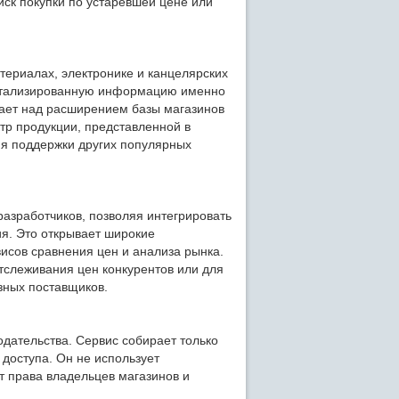
иск покупки по устаревшей цене или
териалах, электронике и канцелярских
 детализированную информацию именно
тает над расширением базы магазинов
тр продукции, представленной в
ия поддержки других популярных
 разработчиков, позволяя интегрировать
я. Это открывает широкие
исов сравнения цен и анализа рынка.
тслеживания цен конкурентов или для
зных поставщиков.
одательства. Сервис собирает только
доступа. Он не использует
т права владельцев магазинов и