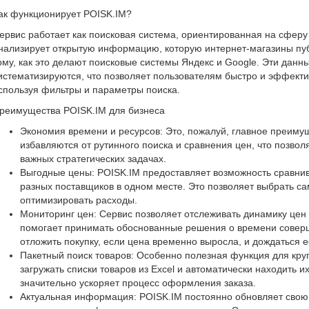
ак функционирует POISK.IM?
ервис работает как поисковая система, ориентированная на сфер
нализирует открытую информацию, которую интернет-магазины пуб
ому, как это делают поисковые системы Яндекс и Google. Эти данн
истематизируются, что позволяет пользователям быстро и эффекти
спользуя фильтры и параметры поиска.
реимущества POISK.IM для бизнеса
Экономия времени и ресурсов: Это, пожалуй, главное преиму
избавляются от рутинного поиска и сравнения цен, что позвол
важных стратегических задачах.
Выгодные цены: POISK.IM предоставляет возможность сравнива
разных поставщиков в одном месте. Это позволяет выбрать с
оптимизировать расходы.
Мониторинг цен: Сервис позволяет отслеживать динамику цен
помогает принимать обоснованные решения о времени совер
отложить покупку, если цена временно выросла, и дождаться 
Пакетный поиск товаров: Особенно полезная функция для круп
загружать списки товаров из Excel и автоматически находить и
значительно ускоряет процесс оформления заказа.
Актуальная информация: POISK.IM постоянно обновляет свою