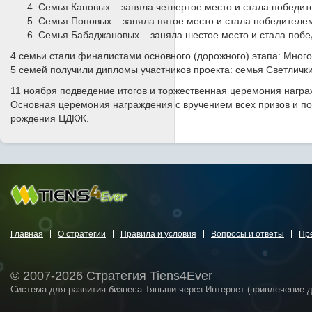
Семья Кановых – заняла четвертое место и стала победит
Семья Поповых – заняла пятое место и стала победител
Семья Бабаджановых – заняла шестое место и стала поб
4 семьи стали финалистами основного (дорожного) этапа: Мног
5 семей получили дипломы участников проекта: семья Светличк
11 ноября подведение итогов и торжественная церемония награ
Основная церемония награждения с вручением всех призов и по
рождения ЦДКЖ.
Главная
О стратегии
Правила и условия
Вопросы и ответы
Пр
© 2007-2026 Стратегия Tiens4Ever
Система для развития бизнеса Тяньши через Интернет (привлечение 