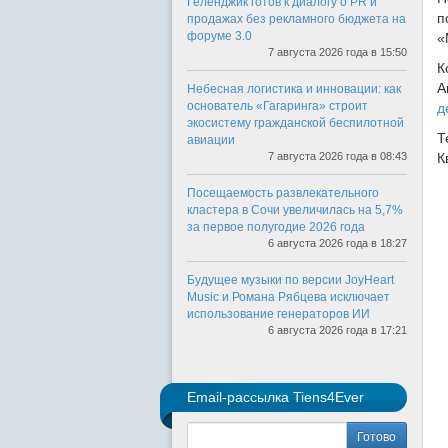
Геленджик готов к диалогу о PR и
п
продажах без рекламного бюджета на
форуме 3.0
«
7 августа 2026 года в 15:50
К
А
Небесная логистика и инновации: как
основатель «Гагаринга» строит
д
экосистему гражданской беспилотной
Т
авиации
7 августа 2026 года в 08:43
К
Посещаемость развлекательного
кластера в Сочи увеличилась на 5,7%
за первое полугодие 2026 года
6 августа 2026 года в 18:27
Будущее музыки по версии JoyHeart
Music и Романа Рябцева исключает
использование генераторов ИИ
6 августа 2026 года в 17:21
Email-рассылка Tiens4Ever
Готово