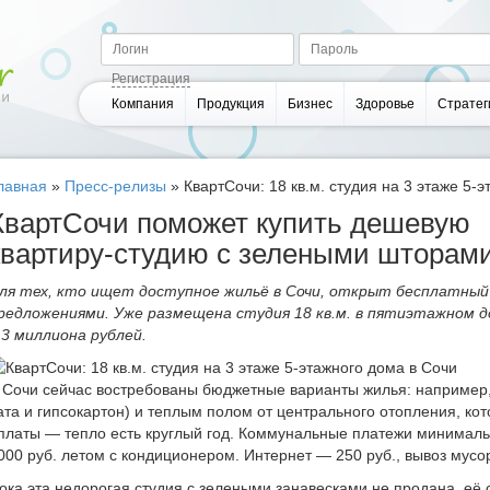
Регистрация
Компания
Продукция
Бизнес
Здоровье
Стратег
лавная
»
Пресс-релизы
»
КвартСочи: 18 кв.м. студия на 3 этаже 5-
КвартСочи поможет купить дешевую
квартиру-студию с зелеными шторам
ля тех, кто ищет доступное жильё в Сочи, открыт бесплатный
редложениями. Уже размещена студия 18 кв.м. в пятиэтажном д
.3 миллиона рублей.
 Сочи сейчас востребованы бюджетные варианты жилья: например,
ата и гипсокартон) и теплым полом от центрального отопления, ко
платы — тепло есть круглый год. Коммунальные платежи минимальн
000 руб. летом с кондиционером. Интернет — 250 руб., вывоз мусо
ока эта недорогая студия с зелеными занавесками не продана, её с