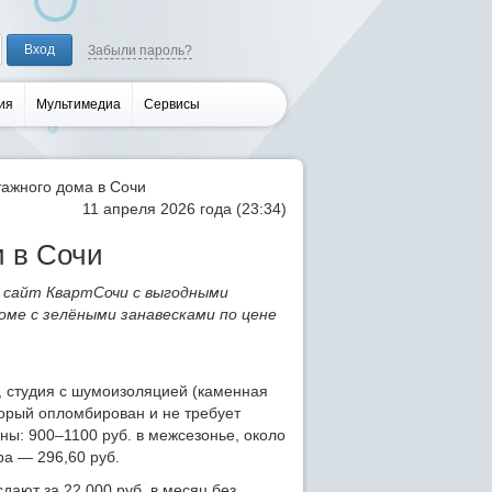
Забыли пароль?
ия
Мультимедиа
Сервисы
этажного дома в Сочи
11 апреля 2026 года (23:34)
и в Сочи
 сайт КвартСочи с выгодными
оме с зелёными занавесками по цене
 студия с шумоизоляцией (каменная
торый опломбирован и не требует
ы: 900–1100 руб. в межсезонье, около
ра — 296,60 руб.
дают за 22 000 руб. в месяц без