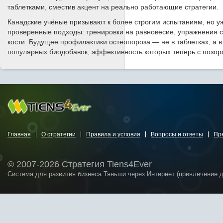
таблетками, сместив акцент на реально работающие стратегии.
Канадские учёные призывают к более строгим испытаниям, но у
проверенные подходы: тренировки на равновесие, упражнения 
кости. Будущее профилактики остеопороза — не в таблетках, а 
популярных биодобавок, эффективность которых теперь с позор
Главная
О стратегии
Правила и условия
Вопросы и ответы
Пр
© 2007-2026 Стратегия Tiens4Ever
Система для развития бизнеса Тяньши через Интернет (привлечение 