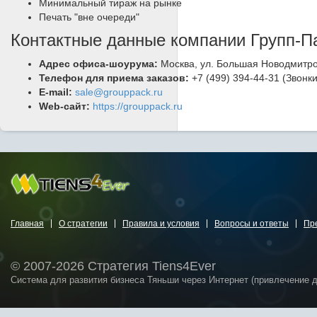
Минимальный тираж на рынке
Печать "вне очереди"
Контактные данные компании Групп-П
Адрес офиса-шоурума:
Москва, ул. Большая Новодмитров
Телефон для приема заказов:
+7 (499) 394-44-31 (Звонк
E-mail:
sale@grouppack.ru
Web-сайт:
https://grouppack.ru
Главная
О стратегии
Правила и условия
Вопросы и ответы
Пр
© 2007-2026 Стратегия Tiens4Ever
Система для развития бизнеса Тяньши через Интернет (привлечение 